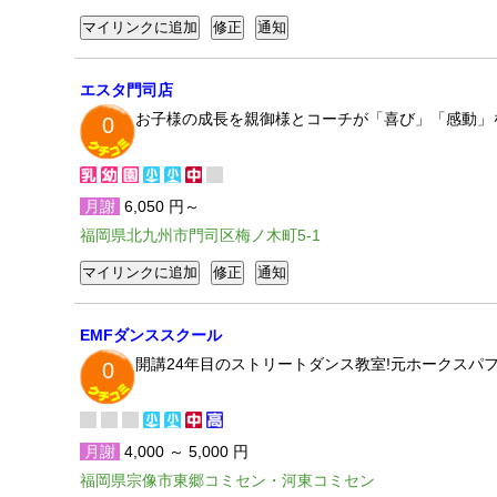
エスタ門司店
お子様の成長を親御様とコーチが「喜び」「感動」
0
月謝
6,050 円～
福岡県北九州市門司区梅ノ木町5-1
EMFダンススクール
開講24年目のストリートダンス教室!元ホークスパ
0
月謝
4,000 ～ 5,000 円
福岡県宗像市東郷コミセン・河東コミセン