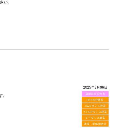
さい。
2025年3月06日
福岡県久留米市
す。
HIPHOP教室
JAZZダンス教室
K-POPダンス教室
チアダンス教室
体操・新体操教室