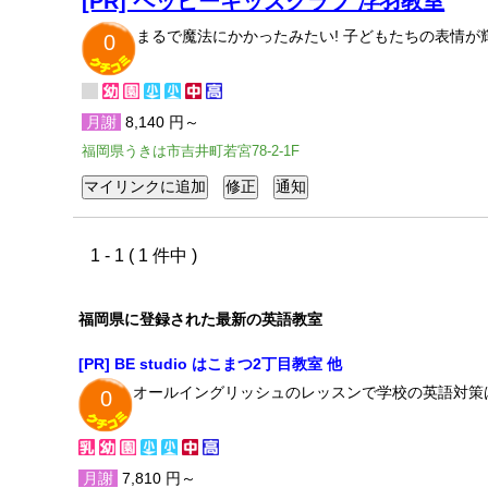
[PR] ペッピーキッズクラブ 浮羽教室
まるで魔法にかかったみたい! 子どもたちの表情
0
月謝
8,140 円～
福岡県うきは市吉井町若宮78-2-1F
1 - 1 ( 1 件中 )
福岡県に登録された最新の英語教室
[PR] BE studio はこまつ2丁目教室 他
オールイングリッシュのレッスンで学校の英語対策
0
月謝
7,810 円～