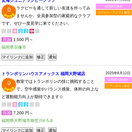
玄海ジュニアラグビークラブ
福岡県宗像市
ラグビーを通して新しい友達を作ってみ
0
ラグビー・アメフト教室
ませんか。全員参加型の家庭的なクラブ
です。ぜひ一度見学に来てください。
月謝
1,500 円～
福岡県宗像市
2025年6月12日
トランポリンハウスアメックス 福岡大野城店
福岡県大野城市
教室ではトランポリンの技に挑戦すること
0
トランポリン教室
で、空中感覚やバランス感覚、体幹の向上な
ど運動能力向上が期待できます☆
月謝
7,200 円～
福岡県大野城市御笠川4-5-8