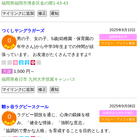
福岡県福岡市博多区金の隈1-43-43
2025年9月10日
つくしヤングラガーズ
福岡県春日市
男の子、女の子、5歳(幼稚園・保育園の
0
ラグビー・アメフト教室
年中さん)から中学3年生までの仲間が頑
張っています。 お友達がたくさんできますよ!!
月謝
1,500 円～
福岡県春日市 九州大学筑紫キャンパス
2025年9月08日
鞘ヶ谷ラグビースクール
福岡県北九州市戸畑区
ラグビー競技を通じ、心身の鍛錬を積
0
ラグビー・アメフト教室
み、「健全な情操」 「強靭な意志」
「協調的で豊かな人格」を育成することを目的とします。