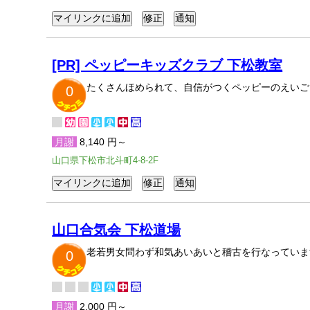
[PR] ペッピーキッズクラブ 下松教室
たくさんほめられて、自信がつくペッピーのえいご
0
月謝
8,140 円～
山口県下松市北斗町4-8-2F
山口合気会 下松道場
老若男女問わず和気あいあいと稽古を行なっていま
0
月謝
2,000 円～