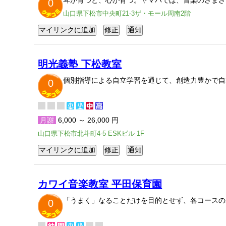
耳が育つと、心が育つ。ヤマハでは、音楽のさまざ
0
山口県下松市中央町21-3ザ・モール周南2階
明光義塾 下松教室
個別指導による自立学習を通じて、創造力豊かで自
0
月謝
6,000 ～ 26,000 円
山口県下松市北斗町4-5 ESKビル 1F
カワイ音楽教室 平田保育園
「うまく」なることだけを目的とせず、各コースの
0