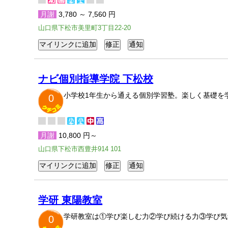
月謝
3,780 ～ 7,560 円
山口県下松市美里町3丁目22-20
ナビ個別指導学院 下松校
小学校1年生から通える個別学習塾。楽しく基礎を
0
月謝
10,800 円～
山口県下松市西豊井914 101
学研 東陽教室
学研教室は①学び楽しむ力②学び続ける力③学び気
0