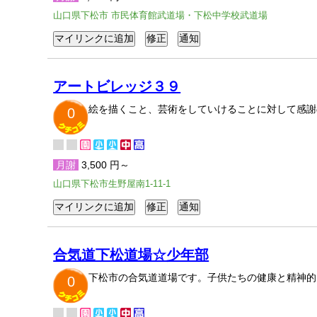
山口県下松市 市民体育館武道場・下松中学校武道場
アートビレッジ３９
絵を描くこと、芸術をしていけることに対して感謝
0
月謝
3,500 円～
山口県下松市生野屋南1-11-1
合気道下松道場☆少年部
下松市の合気道道場です。子供たちの健康と精神的
0