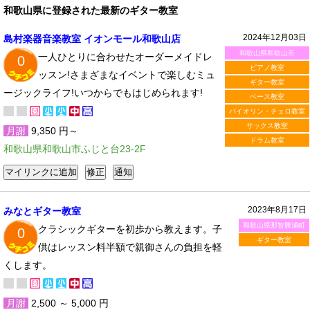
和歌山県に登録された最新のギター教室
2024年12月03日
島村楽器音楽教室 イオンモール和歌山店
和歌山県和歌山市
一人ひとりに合わせたオーダーメイドレ
0
ピアノ教室
ッスン!さまざまなイベントで楽しむミュ
ギター教室
ージックライフ!いつからでもはじめられます!
ベース教室
バイオリン・チェロ教室
サックス教室
月謝
9,350 円～
ドラム教室
和歌山県和歌山市ふじと台23-2F
2023年8月17日
みなとギター教室
和歌山県那智勝浦町
クラシックギターを初歩から教えます。子
0
ギター教室
供はレッスン料半額で親御さんの負担を軽
くします。
月謝
2,500 ～ 5,000 円