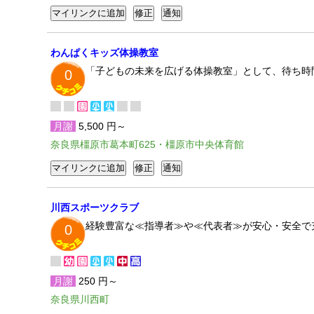
わんぱくキッズ体操教室
「子どもの未来を広げる体操教室」として、待ち時
0
月謝
5,500 円～
奈良県橿原市葛本町625・橿原市中央体育館
川西スポーツクラブ
経験豊富な≪指導者≫や≪代表者≫が安心・安全で
0
月謝
250 円～
奈良県川西町