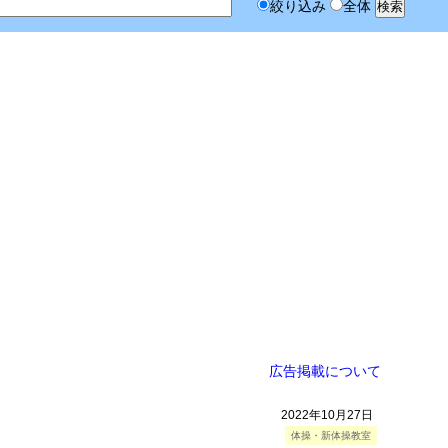
絞り込み
全体
広告掲載について
2022年10月27日
体操・新体操教室