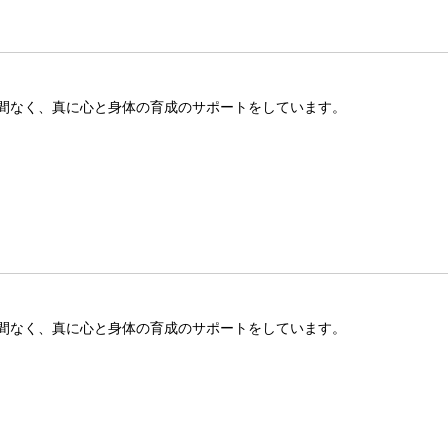
間なく、真に心と身体の育成のサポートをしています。
間なく、真に心と身体の育成のサポートをしています。