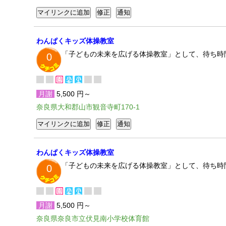
わんぱくキッズ体操教室
「子どもの未来を広げる体操教室」として、待ち時
0
月謝
5,500 円～
奈良県大和郡山市観音寺町170-1
わんぱくキッズ体操教室
「子どもの未来を広げる体操教室」として、待ち時
0
月謝
5,500 円～
奈良県奈良市立伏見南小学校体育館