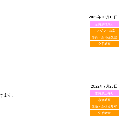
2022年10月19日
奈良県橿原市
チアダンス教室
体操・新体操教室
空手教室
2022年7月28日
奈良県王寺町
けます。
水泳教室
体操・新体操教室
空手教室