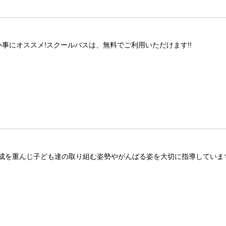
事にオススメ!スクールバスは、無料でご利用いただけます!!
成を重んじ子ども達の取り組む姿勢やがんばる姿を大切に指導していま