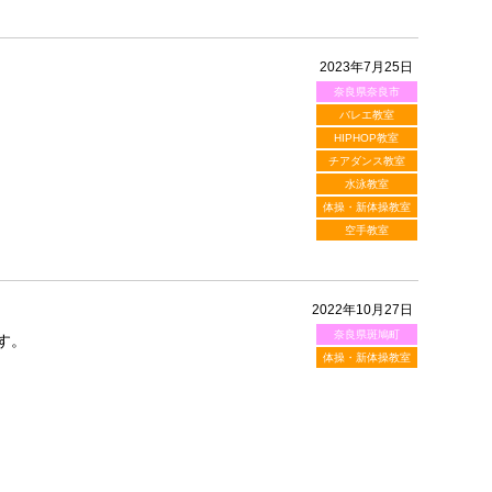
2023年7月25日
奈良県奈良市
バレエ教室
HIPHOP教室
チアダンス教室
水泳教室
体操・新体操教室
空手教室
2022年10月27日
奈良県斑鳩町
す。
体操・新体操教室