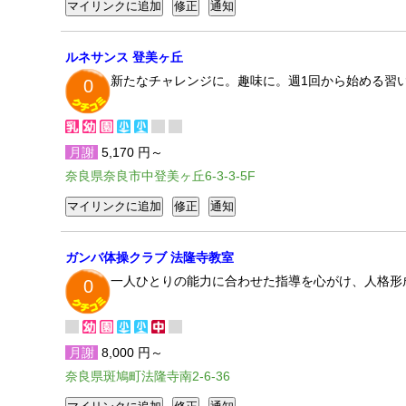
ルネサンス 登美ヶ丘
新たなチャレンジに。趣味に。週1回から始める習い
0
月謝
5,170 円～
奈良県奈良市中登美ヶ丘6-3-3-5F
ガンバ体操クラブ 法隆寺教室
一人ひとりの能力に合わせた指導を心がけ、人格形
0
月謝
8,000 円～
奈良県斑鳩町法隆寺南2-6-36