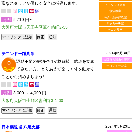
富なスタッフが優しく安全に指導します。
チアダンス教室
水泳教室
体操・新体操教室
月謝
8,710 円～
サッカー教室
大阪府大阪市天王寺区筆ヶ崎町2-33
テニス教室
2024年6月30日
テコンドー蹴真館
大阪府大阪市生野区
運動不足の解消や何か格闘技・武道を始め
0
テコンドー教室
てみたい方、とりあえず楽しく体を動かす
ことから始めましょう!
月謝
3,000 ～ 4,000 円
大阪府大阪市生野区舎利寺3-1-39
2024年5月23日
日本橋道場 八尾支部