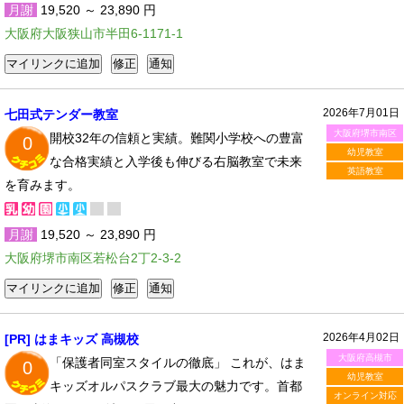
月謝
19,520 ～ 23,890 円
大阪府大阪狭山市半田6-1171-1
2026年7月01日
七田式テンダー教室
大阪府堺市南区
開校32年の信頼と実績。難関小学校への豊富
0
幼児教室
な合格実績と入学後も伸びる右脳教室で未来
英語教室
を育みます。
月謝
19,520 ～ 23,890 円
大阪府堺市南区若松台2丁2-3-2
2026年4月02日
[PR] はまキッズ 高槻校
大阪府高槻市
「保護者同室スタイルの徹底」 これが、はま
0
幼児教室
キッズオルパスクラブ最大の魅力です。首都
オンライン対応