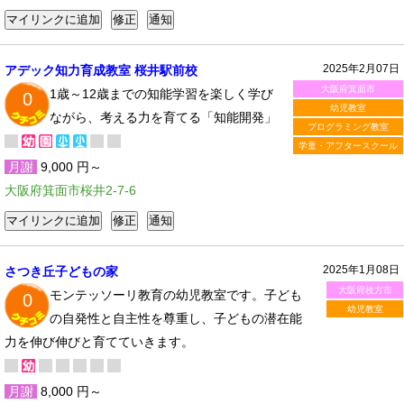
2025年2月07日
アデック知力育成教室 桜井駅前校
大阪府箕面市
1歳～12歳までの知能学習を楽しく学び
0
幼児教室
ながら、考える力を育てる「知能開発」
プログラミング教室
学童・アフタースクール
月謝
9,000 円～
大阪府箕面市桜井2-7-6
2025年1月08日
さつき丘子どもの家
大阪府枚方市
モンテッソーリ教育の幼児教室です。子ども
0
幼児教室
の自発性と自主性を尊重し、子どもの潜在能
力を伸び伸びと育てていきます。
月謝
8,000 円～