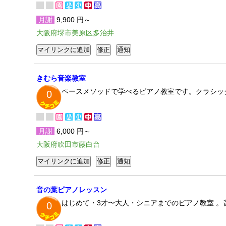
月謝
9,900 円～
大阪府堺市美原区多治井
きむら音楽教室
ペースメソッドで学べるピアノ教室です。クラシッ
0
月謝
6,000 円～
大阪府吹田市藤白台
音の葉ピアノレッスン
はじめて・3才〜大人・シニアまでのピアノ教室 。
0