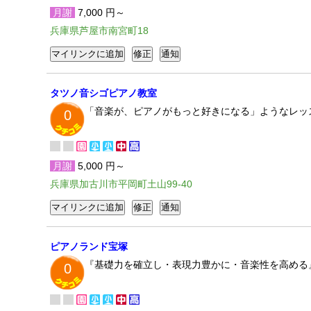
月謝
7,000 円～
兵庫県芦屋市南宮町18
タツノ音シゴピアノ教室
「音楽が、ピアノがもっと好きになる」ようなレッ
0
月謝
5,000 円～
兵庫県加古川市平岡町土山99-40
ピアノランド宝塚
『基礎力を確立し・表現力豊かに・音楽性を高める
0