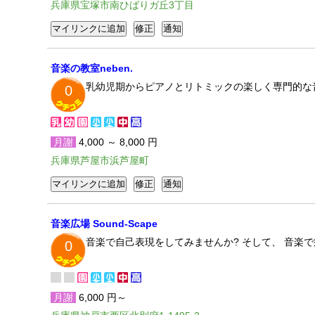
兵庫県宝塚市南ひばりガ丘3丁目
音楽の教室neben.
乳幼児期からピアノとリトミックの楽しく専門的な
0
月謝
4,000 ～ 8,000 円
兵庫県芦屋市浜芦屋町
音楽広場 Sound-Scape
音楽で自己表現をしてみませんか? そして、 音楽で癒
0
月謝
6,000 円～