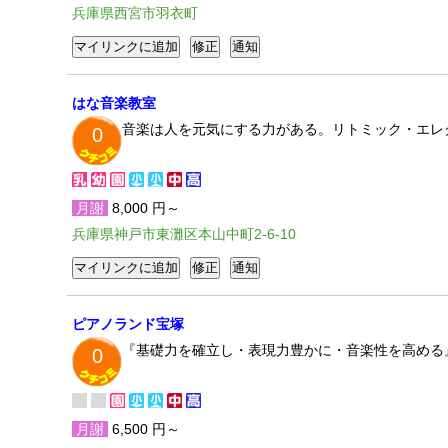
兵庫県西宮市羽衣町
はな音楽教室
音楽は人を元気にする力がある。リトミック・エレ
0
月謝
8,000 円～
兵庫県神戸市東灘区本山中町2-6-10
ピアノランド宝塚
『基礎力を確立し・表現力豊かに・音楽性を高める
0
月謝
6,500 円～