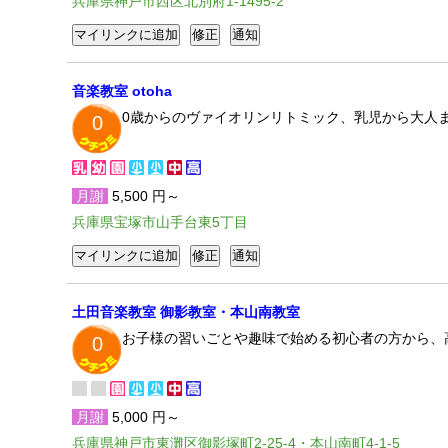
兵庫県神戸市西区北別府1-1495-2
音楽教室 otoha
0歳からのヴァイオリンリトミック、乳児から大人
0
月謝
5,500 円～
兵庫県宝塚市山手台東5丁目
土田音楽教室 御影教室・本山南教室
お子様の習いごとや趣味で始める初心者の方から、
0
月謝
5,000 円～
兵庫県神戸市東灘区御影塚町2-25-4・本山南町4-1-5