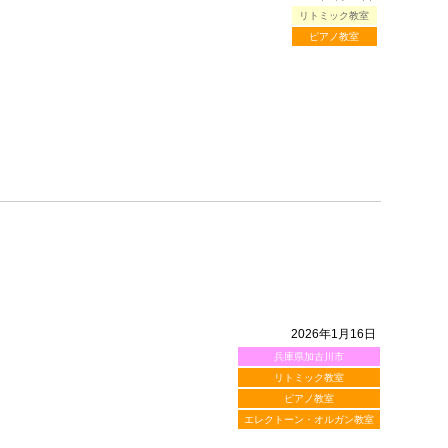
リトミック教室
ピアノ教室
2026年1月16日
兵庫県加古川市
リトミック教室
ピアノ教室
エレクトーン・オルガン教室