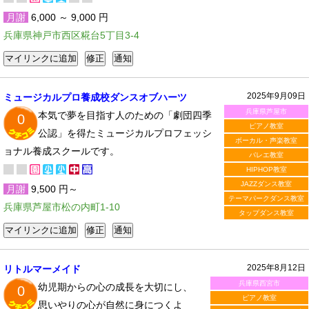
月謝
6,000 ～ 9,000 円
兵庫県神戸市西区糀台5丁目3-4
2025年9月09日
ミュージカルプロ養成校ダンスオブハーツ
兵庫県芦屋市
本気で夢を目指す人のための「劇団四季
0
ピアノ教室
公認」を得たミュージカルプロフェッシ
ボーカル・声楽教室
ョナル養成スクールです。
バレエ教室
HIPHOP教室
JAZZダンス教室
月謝
9,500 円～
テーマパークダンス教室
兵庫県芦屋市松の内町1-10
タップダンス教室
2025年8月12日
リトルマーメイド
兵庫県西宮市
幼児期からの心の成長を大切にし、
0
ピアノ教室
思いやりの心が自然に身につくよ