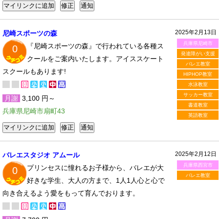
2025年2月13日
尼崎スポーツの森
兵庫県尼崎市
『尼崎スポーツの森』で行われている各種ス
0
発達障がい支援
クールをご案内いたします。アイススケート
バレエ教室
スクールもあります!
HIPHOP教室
水泳教室
サッカー教室
月謝
3,100 円～
書道教室
兵庫県尼崎市扇町43
英語教室
2025年2月12日
バレエスタジオ アムール
兵庫県西宮市
プリンセスに憧れるお子様から、バレエが大
0
バレエ教室
好きな学生、大人の方まで、1人1人心と心で
向き合えるよう愛をもって育んでおります。