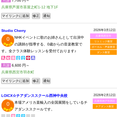
月謝
7,700 円～
兵庫県芦屋市茶屋之町1-12 地下1F
2026年3月12日
Studio Cherry
兵庫県西宮市
NHKイベントに歌のお姉さんとして出演中
0
リトミック教室
の講師が指導する、0歳からの音楽教室で
ボーカル・声楽教室
す。全クラス体験レッスンを受付ております♪
ダンス教室
月謝
6,600 円～
兵庫県西宮市羽衣町
2026年2月12日
LOICX☆チアダンススクール西神中央校
兵庫県神戸市西区
本場アメリカ直輸入の全国展開をしているチ
0
チアダンス教室
アダンススクールです。