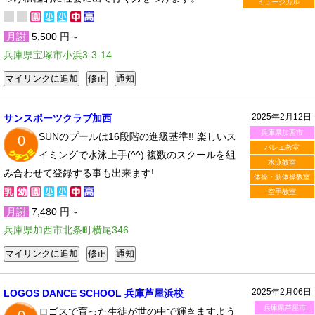
ミュージカル
月謝
5,500 円～
兵庫県宝塚市小浜3-3-14
2025年2月12日
サンスポーツクラブ加西
兵庫県加西市
SUNのプールは16段階の進級基準!! 楽しいス
0
バレエ教室
イミングで水泳上手(^^) 複数のスクールを組
水泳教室
み合わせて登録する事も出来ます!
体操・新体操教室
空手教室
月謝
7,480 円～
兵庫県加西市北条町横尾346
2025年2月06日
LOGOS DANCE SCHOOL 兵庫芦屋浜校
兵庫県芦屋市
ロゴスで育った生徒が世の中で輝きますよう