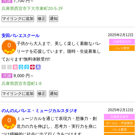
月謝
7,700 円～
兵庫県西宮市下大市東町20-5-2F
2025年2月12日
安田バレエスクール
兵庫県西宮市
子供から大人まで、美しく楽しく素敵なバレ
0
バレエ教室
リーナを応援しています。随時・生徒募集し
ております!無料体験受付!
月謝
8,000 円～
兵庫県西宮市霞町1-8
2025年2月12日
のんのんバレエ・ミュージカルスタジオ
兵庫県宝塚市
ミュージカルを通じて表現力・想像力・創
0
ボーカル・声楽教室
造力の力を伸ばし、思考力・実行力を身に
バレエ教室
つけ積極的に社会に出て行く力をつけます。