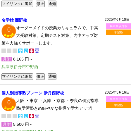
2025年6月10日
名学館 西野校
兵庫県伊丹市
オーダーメイドの授業カリキュラムで、中高
0
学習塾
大受験対策、定期テスト対策、内申アップ対
策を力強くサポートします。
月謝
8,165 円～
兵庫県伊丹市中野西
2025年5月16日
個人別指導塾ブレーン 伊丹西野校
兵庫県伊丹市
大阪 ・東京 ・兵庫 ・京都 ・奈良の個別指導
0
学習塾
塾(学習塾きめ細やかな指導で学力アップ!
月謝
5,500 円～