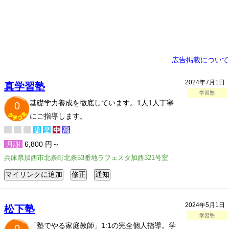
広告掲載について
2024年7月1日
真学習塾
学習塾
基礎学力養成を徹底しています。1人1人丁寧
0
にご指導します。
月謝
6,800 円～
兵庫県加西市北条町北条53番地ラフェスタ加西321号室
2024年5月1日
松下塾
学習塾
「塾でやる家庭教師」1:1の完全個人指導。学
0