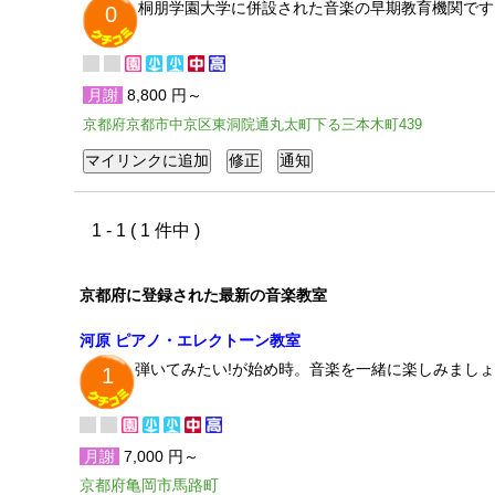
桐朋学園大学に併設された音楽の早期教育機関です
0
月謝
8,800 円～
京都府京都市中京区東洞院通丸太町下る三本木町439
1 - 1 ( 1 件中 )
京都府に登録された最新の音楽教室
河原 ピアノ・エレクトーン教室
弾いてみたい!が始め時。音楽を一緒に楽しみましょ
1
月謝
7,000 円～
京都府亀岡市馬路町