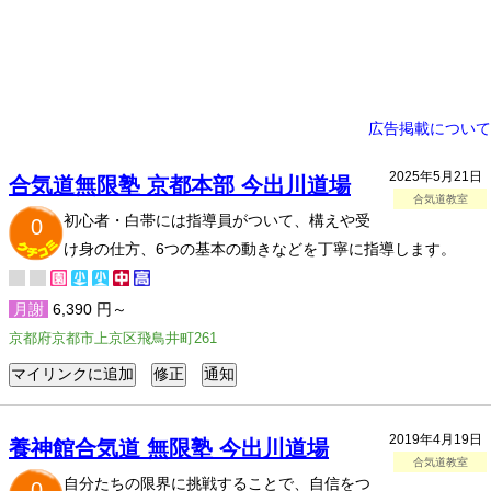
広告掲載について
2025年5月21日
合気道無限塾 京都本部 今出川道場
合気道教室
初心者・白帯には指導員がついて、構えや受
0
け身の仕方、6つの基本の動きなどを丁寧に指導します。
月謝
6,390 円～
京都府京都市上京区飛鳥井町261
2019年4月19日
養神館合気道 無限塾 今出川道場
合気道教室
自分たちの限界に挑戦することで、自信をつ
0