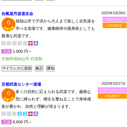
2025年3月28日
合氣道丹波道友会
京都府福知山市
福知山市で子供から大人まで楽しく合気道を
0
合気道教室
学べる道場です。健康維持や護身術としても
最適な武道です。
月謝
1,000 円～
京都府福知山市 武道館
2025年3月27日
京都武道センター道場
京都府京都市左京区
多くの目的に応えられる武道です。厳格な
0
合気道教室
型に縛られず、稽古を重ねることで身体感
覚が磨かれ、自然と理解が深まります。
月謝
6,600 円～