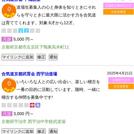
京都府京都市左京区
道場生募集人の心と身体を知りときにそれ
0
合気道教室
らを守りときに最大限に活かす力を合気道
は育ててくれます。対象:6才から12才。
月謝
5,000 円～
京都府京都市左京区下鴨東高木町11
2025年4月21日
合気道京都武育会 西宇治道場
京都府宇治市
いろいろな人との広い出会い、楽しい稽古を
0
合気道教室
一番の目的に活動しています。随時、一緒に
稽古する仲間を募集中です!
月謝
3,000 円～
京都府宇治市 西宇治中学校武道場