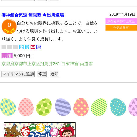
2019年4月19日
養神館合気道 無限塾 今出川道場
京都府京都市上京区
自分たちの限界に挑戦することで、自信を
0
合気道教室
つける環境を作り出します。お互いに、よ
り強く、より仲良く成長します。
月謝
5,000 円～
京都府京都市上京区飛鳥井261 白峯神宮 両道館