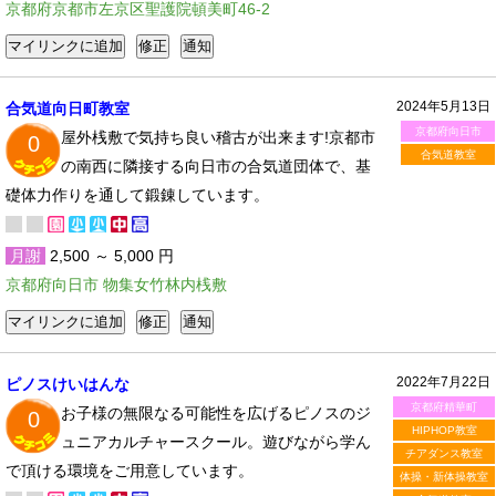
京都府京都市左京区聖護院頓美町46-2
2024年5月13日
合気道向日町教室
京都府向日市
屋外桟敷で気持ち良い稽古が出来ます!京都市
0
合気道教室
の南西に隣接する向日市の合気道団体で、基
礎体力作りを通して鍛錬しています。
月謝
2,500 ～ 5,000 円
京都府向日市 物集女竹林内桟敷
2022年7月22日
ピノスけいはんな
京都府精華町
お子様の無限なる可能性を広げるピノスのジ
0
HIPHOP教室
ュニアカルチャースクール。遊びながら学ん
チアダンス教室
で頂ける環境をご用意しています。
体操・新体操教室