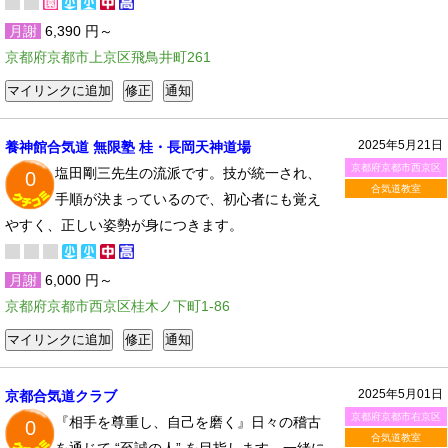
月謝
6,390 円～
京都府京都市上京区飛鳥井町261
2025年5月21日
養神館合気道 無限塾 桂・長岡天神道場
京都府京都市西京区
塩田剛三先生の流派です。技が統一され、
0
合気道教室
手順が決まっているので、初心者にも覚え
やすく、正しい姿勢が身につきます。
月謝
6,000 円～
京都府京都市西京区桂木ノ下町1-86
2025年5月01日
京都合気道クラブ
京都府京都市右京区
『相手を尊重し、自己を磨く』日々の稽古
0
合気道教室