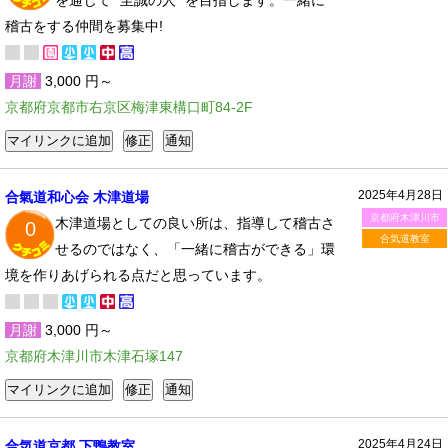
を通じて “至誠の人” を目指します。一緒に
稽古をする仲間を募集中!
月謝
3,000 円～
京都府京都市右京区梅津東構口町84-2F
2025年4月28日
合氣道和心会 木津道場
京都府木津川市
木津道場としての良い所は、指導して稽古さ
0
合気道教室
せるのではなく、「一緒に稽古ができる」環
境を作りあげられる点だと思っています。
月謝
3,000 円～
京都府木津川市木津石塚147
2025年4月24日
合気道京都 下鴨教室