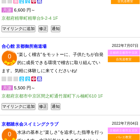
合気道教室
月謝
6,600 円～
京都府精華町精華台9-2-4 1F
2022年7月07日
合心館 京都御所南道場
京都府京都市中京区
“楽しく稽古”をモットーに、子供たちが自発
0
合気道教室
的に成長できる環境で稽古に取り組んでい
ます。気軽に体験しに来てくださいね!
月謝
5,500 円～
京都府京都市中京区間之町通竹屋町下ル楠町610 1F
2022年7月04日
京都踏水会スイミングクラブ
京都府京都市左京区
水泳の基本と“楽しさ”を追求した指導を行っ
0
バレエ教室