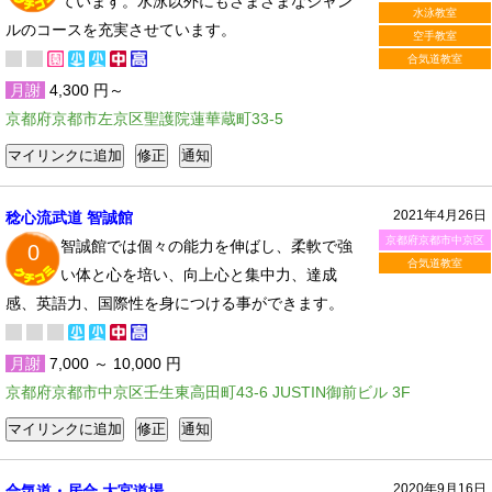
ています。水泳以外にもさまざまなジャン
水泳教室
ルのコースを充実させています。
空手教室
合気道教室
月謝
4,300 円～
京都府京都市左京区聖護院蓮華蔵町33-5
2021年4月26日
稔心流武道 智誠館
京都府京都市中京区
智誠館では個々の能力を伸ばし、柔軟で強
0
合気道教室
い体と心を培い、向上心と集中力、達成
感、英語力、国際性を身につける事ができます。
月謝
7,000 ～ 10,000 円
京都府京都市中京区壬生東高田町43-6 JUSTIN御前ビル 3F
2020年9月16日
合気道・居合 大宮道場