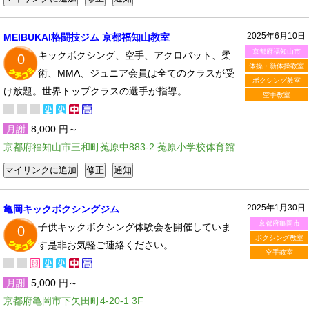
2025年6月10日
MEIBUKAI格闘技ジム 京都福知山教室
京都府福知山市
キックボクシング、空手、アクロバット、柔
0
体操・新体操教室
術、MMA、ジュニア会員は全てのクラスが受
ボクシング教室
け放題。世界トップクラスの選手が指導。
空手教室
月謝
8,000 円～
京都府福知山市三和町菟原中883-2 菟原小学校体育館
2025年1月30日
亀岡キックボクシングジム
京都府亀岡市
子供キックボクシング体験会を開催していま
0
ボクシング教室
す是非お気軽ご連絡ください。
空手教室
月謝
5,000 円～
京都府亀岡市下矢田町4-20-1 3F