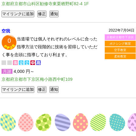
京都府京都市山科区勧修寺東栗栖野町82-4 1F
2022年7月04日
空我
京都府京都市下京区
当道場では個人それぞれのレベルに合った
0
ボクシング教室
指導方法で段階的に技術を習得していただ
空手教室
く事を念頭に指導しており利ます。
柔術教室
月謝
4,000 円～
京都府京都市下京区梅小路西中町109