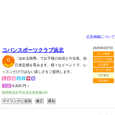
広告掲載について
2025年4月7日
コパンスポーツクラブ浜北
バレエ教室
「ほめる指導」でお子様の自信とやる気、自
0
社交ダンス教室
己肯定感を育みます。様々なイベントで、レ
水泳教室
サッカー教室
ッスンだけではない楽しさをご提供します。
空手教室
英語教室
月謝
6,820 円～
静岡県浜松市浜名区西美薗150