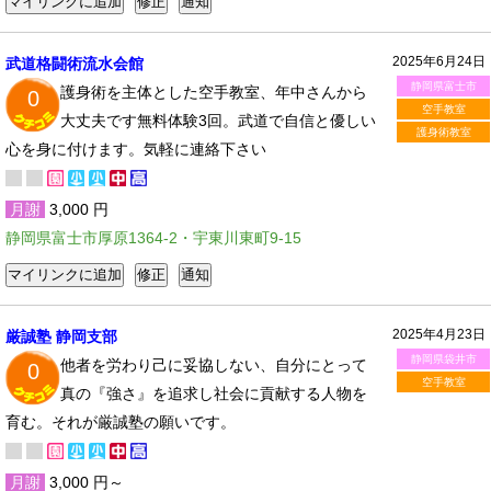
2025年6月24日
武道格闘術流水会館
静岡県富士市
護身術を主体とした空手教室、年中さんから
0
空手教室
大丈夫です無料体験3回。武道で自信と優しい
護身術教室
心を身に付けます。気軽に連絡下さい
月謝
3,000 円
静岡県富士市厚原1364-2・宇東川東町9-15
2025年4月23日
厳誠塾 静岡支部
静岡県袋井市
他者を労わり己に妥協しない、自分にとって
0
空手教室
真の『強さ』を追求し社会に貢献する人物を
育む。それが厳誠塾の願いです。
月謝
3,000 円～