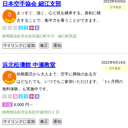
2023年9月9日
日本空手協会 細江支部
空手教室
まっすぐ、強く、心と技を継承する。真剣に稽
0
古することで、集中力を養うことができます。
静岡県浜松市浜名区細江町中川・細江町気賀
2022年9月14日
浜北松濤館 中瀬教室
空手教室
幼稚園児から大人まで、空手に興味のある方
0
はどなたでも、いつでもご参加いただけます。「1ヶ月間の
無料体験」も実施中です。
月謝
4,000 円～
静岡県浜松市浜名区中瀬3501-1 1F