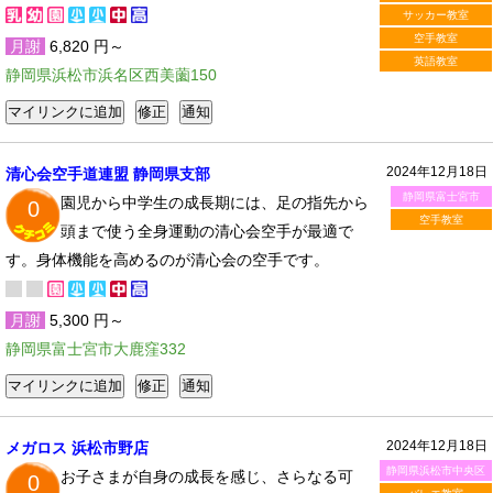
サッカー教室
空手教室
月謝
6,820 円～
英語教室
静岡県浜松市浜名区西美薗150
2024年12月18日
清心会空手道連盟 静岡県支部
静岡県富士宮市
園児から中学生の成長期には、足の指先から
0
空手教室
頭まで使う全身運動の清心会空手が最適で
す。身体機能を高めるのが清心会の空手です。
月謝
5,300 円～
静岡県富士宮市大鹿窪332
2024年12月18日
メガロス 浜松市野店
静岡県浜松市中央区
お子さまが自身の成長を感じ、さらなる可
0