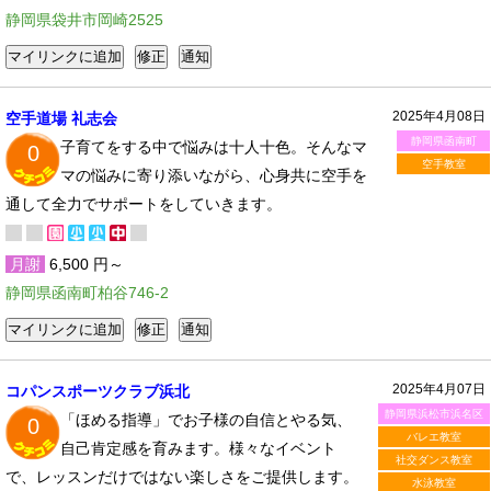
静岡県袋井市岡崎2525
2025年4月08日
空手道場 礼志会
静岡県函南町
子育てをする中で悩みは十人十色。そんなマ
0
空手教室
マの悩みに寄り添いながら、心身共に空手を
通して全力でサポートをしていきます。
月謝
6,500 円～
静岡県函南町柏谷746-2
2025年4月07日
コパンスポーツクラブ浜北
静岡県浜松市浜名区
「ほめる指導」でお子様の自信とやる気、
0
バレエ教室
自己肯定感を育みます。様々なイベント
社交ダンス教室
で、レッスンだけではない楽しさをご提供します。
水泳教室