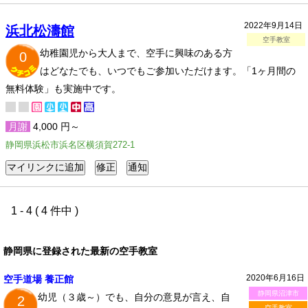
2022年9月14日
浜北松濤館
空手教室
幼稚園児から大人まで、空手に興味のある方
0
はどなたでも、いつでもご参加いただけます。「1ヶ月間の
無料体験」も実施中です。
月謝
4,000 円～
静岡県浜松市浜名区横須賀272-1
1 - 4 ( 4 件中 )
静岡県に登録された最新の空手教室
2020年6月16日
空手道場 養正館
静岡県沼津市
幼児（３歳～）でも、自分の意見が言え、自
2
空手教室