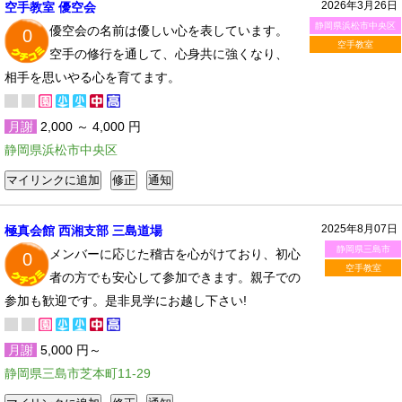
2026年3月26日
空手教室 優空会
静岡県浜松市中央区
優空会の名前は優しい心を表しています。
0
空手教室
空手の修行を通して、心身共に強くなり、
相手を思いやる心を育てます。
月謝
2,000 ～ 4,000 円
静岡県浜松市中央区
2025年8月07日
極真会館 西湘支部 三島道場
静岡県三島市
メンバーに応じた稽古を心がけており、初心
0
空手教室
者の方でも安心して参加できます。親子での
参加も歓迎です。是非見学にお越し下さい!
月謝
5,000 円～
静岡県三島市芝本町11-29