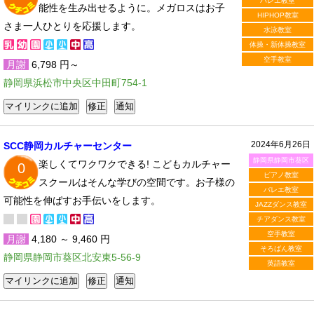
バレエ教室
能性を生み出せるように。メガロスはお子
HIPHOP教室
さま一人ひとりを応援します。
水泳教室
体操・新体操教室
空手教室
月謝
6,798 円～
静岡県浜松市中央区中田町754-1
2024年6月26日
SCC静岡カルチャーセンター
静岡県静岡市葵区
楽しくてワクワクできる! こどもカルチャー
0
ピアノ教室
スクールはそんな学びの空間です。お子様の
バレエ教室
可能性を伸ばすお手伝いをします。
JAZZダンス教室
チアダンス教室
空手教室
月謝
4,180 ～ 9,460 円
そろばん教室
静岡県静岡市葵区北安東5-56-9
英語教室