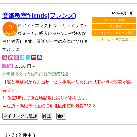
2023年4月13日
音楽教室friends(フレンズ)
リトミック教室
ピアノ・エレクト-ン・リトミック・
0
ピアノ教室
ヴォーカル幅広いジャンルや好きな
エレクトーン・オルガン教室
ボーカル・声楽教室
曲に対応します。音楽が一生の友達になりま
すように!
月謝
3,300 円～
静岡県浜松市浜名区細江町気賀572-2
【運営事務局から】当サービス掲載のためには以下の点で改善が必
要です。
1. 教室HPにて所在地記載に誤りがあります。
→住所：浜松市北区細江町北区細江町気賀572-2
1 - 2 ( 2 件中 )