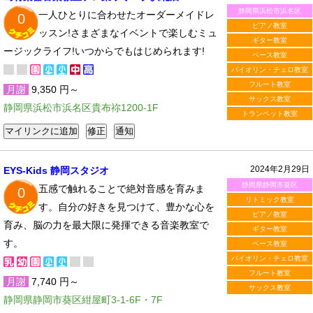
静岡県浜松市浜名区
一人ひとりに合わせたオーダーメイドレ
0
ピアノ教室
ッスン!さまざまなイベントで楽しむミュ
ギター教室
ージックライフ!いつからでもはじめられます!
ベース教室
バイオリン・チェロ教室
フルート教室
月謝
9,350 円～
サックス教室
静岡県浜松市浜名区貴布祢1200-1F
トランペット教室
2024年2月29日
EYS-Kids 静岡スタジオ
静岡県静岡市葵区
五感で触れることで絶対音感を育みま
0
リトミック教室
す。自分の好きを見つけて、豊かな心を
ピアノ教室
育み、脳の力を最大限に発揮できる音楽教室で
ギター教室
す。
ベース教室
バイオリン・チェロ教室
フルート教室
月謝
7,740 円～
サックス教室
静岡県静岡市葵区紺屋町3-1-6F・7F