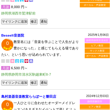
ボーカル・声楽教室
月謝
8,000 円～
静岡県湖西市鷲津駅前
2025年1月06日
Beseelt音楽院
静岡県静岡市清水区
教室名には「音楽を学ぶことで人生がより
0
ピアノ教室
豊かになった」と感じてもらえる場であり
サックス教室
たい、という思いが込められています。
ボーカル・声楽教室
月謝
6,500 円～
静岡県静岡市清水区駒越東町8-7
2024年12月03日
島村楽器音楽教室ららぽーと磐田店
静岡県磐田市
一人ひとりに合わせたオーダーメイドレ
0
ピアノ教室
ッスン!さまざまなイベントで楽しむミュ