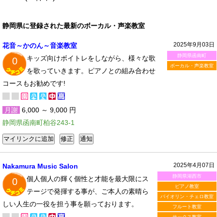
静岡県に登録された最新のボーカル・声楽教室
2025年9月03日
花音～かのん～音楽教室
静岡県函南町
キッズ向けボイトレをしながら、様々な歌
0
ボーカル・声楽教室
を歌っていきます。ピアノとの組み合わせ
コースもお勧めです!
月謝
6,000 ～ 9,000 円
静岡県函南町柏谷243-1
2025年4月07日
Nakamura Music Salon
静岡県湖西市
個人個人の輝く個性と才能を最大限にス
0
ピアノ教室
テージで発揮する事が、ご本人の素晴ら
バイオリン・チェロ教室
しい人生の一役を担う事を願っております。
フルート教室
サックス教室