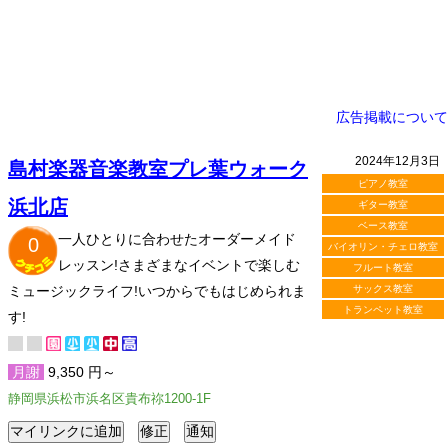
広告掲載について
2024年12月3日
島村楽器音楽教室プレ葉ウォーク
ピアノ教室
浜北店
ギター教室
ベース教室
一人ひとりに合わせたオーダーメイド
0
バイオリン・チェロ教室
レッスン!さまざまなイベントで楽しむ
フルート教室
ミュージックライフ!いつからでもはじめられま
サックス教室
トランペット教室
す!
月謝
9,350 円～
静岡県浜松市浜名区貴布祢1200-1F