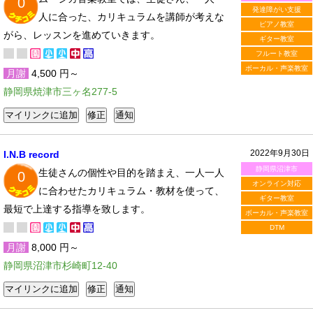
0
発達障がい支援
人に合った、カリキュラムを講師が考えな
ピアノ教室
がら、レッスンを進めていきます。
ギター教室
フルート教室
ボーカル・声楽教室
月謝
4,500 円～
静岡県焼津市三ヶ名277-5
2022年9月30日
I.N.B record
静岡県沼津市
生徒さんの個性や目的を踏まえ、一人一人
0
オンライン対応
に合わせたカリキュラム・教材を使って、
ギター教室
最短で上達する指導を致します。
ボーカル・声楽教室
DTM
月謝
8,000 円～
静岡県沼津市杉崎町12-40