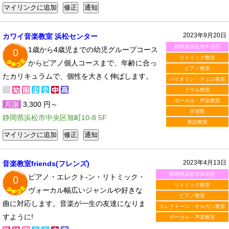
2023年9月20日
カワイ音楽教室 浜松センター
静岡県浜松市中央区
1歳から4歳児までの幼児グループコース
0
リトミック教室
からピアノ個人コースまで、年齢に合っ
ピアノ教室
たカリキュラムで、個性を大きく伸ばします。
バイオリン・チェロ教室
ドラム教室
ボーカル・声楽教室
月謝
3,300 円～
学習塾
静岡県浜松市中央区旭町10-8 5F
英語教室
2023年4月13日
音楽教室friends(フレンズ)
静岡県浜松市浜名区
ピアノ・エレクト-ン・リトミック・
0
リトミック教室
ヴォーカル幅広いジャンルや好きな
ピアノ教室
曲に対応します。音楽が一生の友達になりま
エレクトーン・オルガン教室
すように!
ボーカル・声楽教室