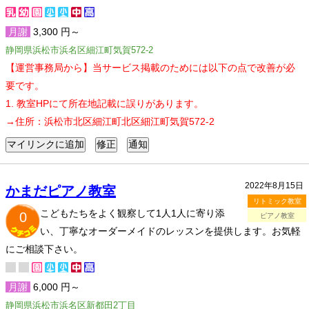
月謝
3,300 円～
静岡県浜松市浜名区細江町気賀572-2
【運営事務局から】当サービス掲載のためには以下の点で改善が必
要です。
1. 教室HPにて所在地記載に誤りがあります。
→住所：浜松市北区細江町北区細江町気賀572-2
2022年8月15日
かまだピアノ教室
リトミック教室
こどもたちをよく観察して1人1人に寄り添
0
ピアノ教室
い、丁寧なオーダーメイドのレッスンを提供します。お気軽
にご相談下さい。
月謝
6,000 円～
静岡県浜松市浜名区新都田2丁目