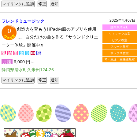
2025年4月07日
フレンドミュージック
静岡県清水町
創造力を育もう! iPad内臓のアプリを使用
0
リトミック教室
し、自分だけの曲を作る『サウンドクリエ
ピアノ教室
ーター体験』開催中♬
フルート教室
サックス教室
琴・三線・三味線教室
月謝
6,000 円～
静岡県清水町久米田124-26