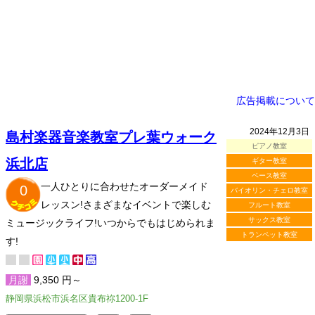
広告掲載について
2024年12月3日
島村楽器音楽教室プレ葉ウォーク
ピアノ教室
浜北店
ギター教室
ベース教室
一人ひとりに合わせたオーダーメイド
0
バイオリン・チェロ教室
レッスン!さまざまなイベントで楽しむ
フルート教室
サックス教室
ミュージックライフ!いつからでもはじめられま
トランペット教室
す!
月謝
9,350 円～
静岡県浜松市浜名区貴布祢1200-1F