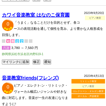
2023年9月20日
カワイ音楽教室 はなのこ保育園
ピアノ教室
「うまく」なることだけを目的とせず、各コ
0
ースの表現活動を通して個性を育み、より豊かな人格形成を
目指します。
月謝
3,780 ～ 7,560 円
静岡県浜松市浜名区内野619-1
2023年4月13日
音楽教室friends(フレンズ)
リトミック教室
ピアノ・エレクト-ン・リトミック・
0
ピアノ教室
ヴォーカル幅広いジャンルや好きな
エレクトーン・オルガン教室
ボーカル・声楽教室
曲に対応します。音楽が一生の友達になりま
すように!