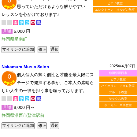
0
ピアノ教室
思っていただけるような解りやすい
エレクトーン・オルガン教室
レッスンを心がけております♪
月謝
5,000 円
静岡県函南町
2025年4月07日
Nakamura Music Salon
静岡県湖西市
個人個人の輝く個性と才能を最大限にス
0
ピアノ教室
テージで発揮する事が、ご本人の素晴ら
バイオリン・チェロ教室
しい人生の一役を担う事を願っております。
フルート教室
サックス教室
ボーカル・声楽教室
月謝
8,000 円～
静岡県湖西市鷲津駅前