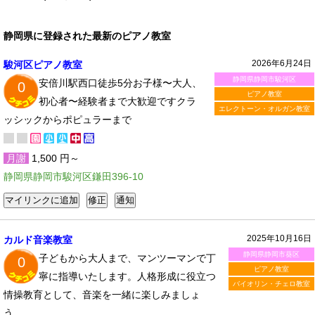
静岡県に登録された最新のピアノ教室
2026年6月24日
駿河区ピアノ教室
静岡県静岡市駿河区
安倍川駅西口徒歩5分お子様〜大人、
0
ピアノ教室
初心者〜経験者まで大歓迎ですクラ
エレクトーン・オルガン教室
ッシックからポピュラーまで
月謝
1,500 円～
静岡県静岡市駿河区鎌田396-10
2025年10月16日
カルド音楽教室
静岡県静岡市葵区
子どもから大人まで、マンツーマンで丁
0
ピアノ教室
寧に指導いたします。人格形成に役立つ
バイオリン・チェロ教室
情操教育として、音楽を一緒に楽しみましょ
う。