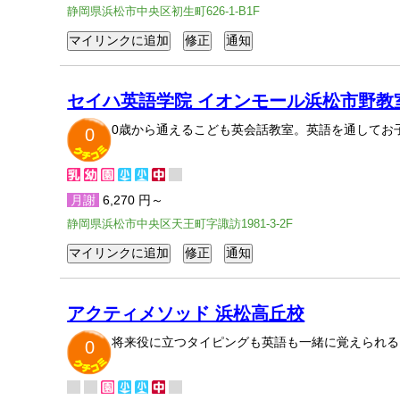
静岡県浜松市中央区初生町626-1-B1F
セイハ英語学院 イオンモール浜松市野教
0歳から通えるこども英会話教室。英語を通してお
0
月謝
6,270 円～
静岡県浜松市中央区天王町字諏訪1981-3-2F
アクティメソッド 浜松高丘校
将来役に立つタイピングも英語も一緒に覚えられる
0