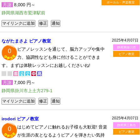
ボーカル・声楽教室
月謝
8,000 円～
静岡県湖西市鷲津駅前
2025年4月07日
ながたまさよ ピアノ教室
静岡県掛川市
ピアノレッスンを通じて、脳力アップや集中
0
ピアノ教室
力、協調性なども身に付けることができま
す。まずは体験レッスンにお越しくださいね!
月謝
7,000 円～
静岡県掛川市上土方279-1
2025年4月07日
irodori ピアノ教室
静岡県三島市
はじめてピアノに触れるお子様も大歓迎! 音楽
0
ピアノ教室
が生涯の友となるようピアノを弾きたい気持