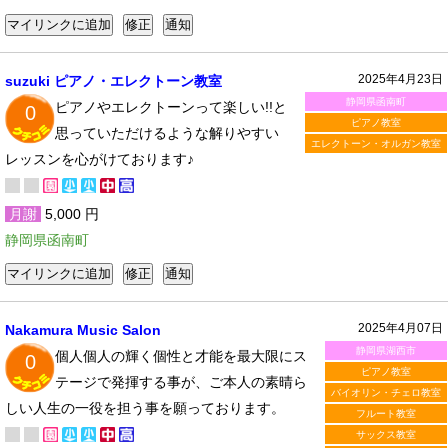
2025年4月23日
suzuki ピアノ・エレクトーン教室
静岡県函南町
ピアノやエレクトーンって楽しい!!と
0
ピアノ教室
思っていただけるような解りやすい
エレクトーン・オルガン教室
レッスンを心がけております♪
月謝
5,000 円
静岡県函南町
2025年4月07日
Nakamura Music Salon
静岡県湖西市
個人個人の輝く個性と才能を最大限にス
0
ピアノ教室
テージで発揮する事が、ご本人の素晴ら
バイオリン・チェロ教室
しい人生の一役を担う事を願っております。
フルート教室
サックス教室