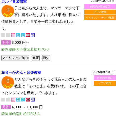
2025年10月16日
カルド音楽教室
静岡県静岡市葵区
子どもから大人まで、マンツーマンで丁
0
ピアノ教室
寧に指導いたします。人格形成に役立つ
バイオリン・チェロ教室
情操教育として、音楽を一緒に楽しみましょ
う。
月謝
8,000 円～
静岡県静岡市葵区若松町70-3
2025年9月03日
花音～かのん～音楽教室
静岡県函南町
どんな子もその子らしく花音～かのん～音楽
0
ピアノ教室
教室は「そのまま」を受けいれ、その子に合
ったレッスンを模索していきます。
月謝
4,000 ～ 10,000 円
静岡県函南町柏谷243-1