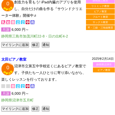
静岡県三島市
創造力を育もう! iPad内臓のアプリを使用
0
リトミック教室
し、自分だけの曲を作る『サウンドクリエ
ピアノ教室
ーター体験』開催中♬
フルート教室
サックス教室
琴・三線・三味線教室
月謝
6,000 円～
静岡県三島市加茂川町22-8・日の出町4-2
2025年2月14日
太田ピアノ教室
静岡県沼津市
沼津市立第五中学校近くにあるピアノ教室で
0
ピアノ教室
す。子供たち一人ひとりに寄り添いながら、
楽しくレッスンを行っております。
月謝
6,000 円～
静岡県沼津市五月町