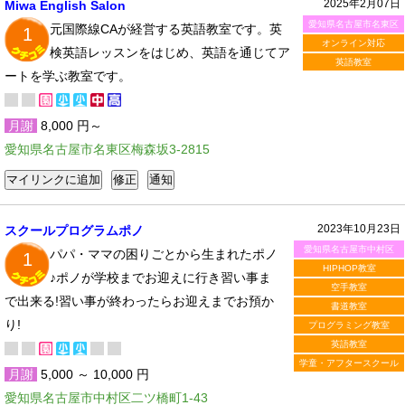
2025年2月07日
Miwa English Salon
愛知県名古屋市名東区
元国際線CAが経営する英語教室です。英
1
オンライン対応
検英語レッスンをはじめ、英語を通じてア
英語教室
ートを学ぶ教室です。
月謝
8,000 円～
愛知県名古屋市名東区梅森坂3-2815
2023年10月23日
スクールプログラムポノ
愛知県名古屋市中村区
パパ・ママの困りごとから生まれたポノ
1
HIPHOP教室
♪ポノが学校までお迎えに行き習い事ま
空手教室
で出来る!習い事が終わったらお迎えまでお預か
書道教室
り!
プログラミング教室
英語教室
学童・アフタースクール
月謝
5,000 ～ 10,000 円
愛知県名古屋市中村区二ツ橋町1-43