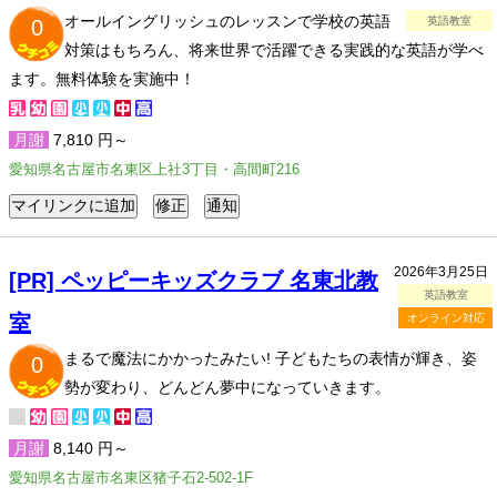
オールイングリッシュのレッスンで学校の英語
英語教室
0
対策はもちろん、将来世界で活躍できる実践的な英語が学べ
ます。無料体験を実施中！
月謝
7,810 円～
愛知県名古屋市名東区上社3丁目・高間町216
2026年3月25日
[PR] ペッピーキッズクラブ 名東北教
英語教室
室
オンライン対応
まるで魔法にかかったみたい! 子どもたちの表情が輝き、姿
0
勢が変わり、どんどん夢中になっていきます。
月謝
8,140 円～
愛知県名古屋市名東区猪子石2-502-1F