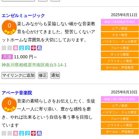
2025年6月11日
エンゼルミュージック
神奈川県相模原市南区
楽しみながらも妥協しない確かな音楽教
0
ピアノ教室
育を心がけてきました。堅苦しくないア
ギター教室
ットホームな雰囲気を大切にしております。
バイオリン・チェロ教室
フルート教室
サックス教室
月謝
11,000 円～
クラリネット教室
神奈川県相模原市南区南台3-14-1
ボーカル・声楽教室
2025年6月10日
アベーテ音楽院
神奈川県川崎市中原区
音楽の素晴らしさをお伝えしたく、生徒
0
ピアノ教室
一人一人に寄り添い、豊かな感性を磨
バイオリン・チェロ教室
き、やれば出来るという自信を養う事を目指し
フルート教室
ています
クラリネット教室
ボーカル・声楽教室