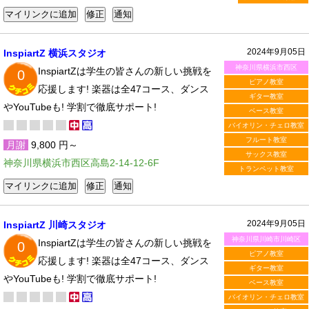
2024年9月05日
InspiartZ 横浜スタジオ
神奈川県横浜市西区
InspiartZは学生の皆さんの新しい挑戦を
0
ピアノ教室
応援します! 楽器は全47コース、ダンス
ギター教室
やYouTubeも! 学割で徹底サポート!
ベース教室
バイオリン・チェロ教室
フルート教室
月謝
9,800 円～
サックス教室
神奈川県横浜市西区高島2-14-12-6F
トランペット教室
2024年9月05日
InspiartZ 川崎スタジオ
神奈川県川崎市川崎区
InspiartZは学生の皆さんの新しい挑戦を
0
ピアノ教室
応援します! 楽器は全47コース、ダンス
ギター教室
やYouTubeも! 学割で徹底サポート!
ベース教室
バイオリン・チェロ教室