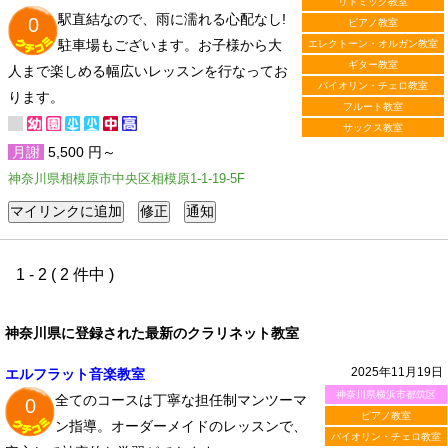
リトミック教室
駅直結なので、雨に濡れる心配なし!
0
ピアノ教室
駐車場もございます。お子様から大
エレクトーン・オルガン教室
ギター教室
人まで楽しめる幅広いレッスンを行なってお
バイオリン・チェロ教室
ります。
フルート教室
サックス教室
月謝
5,500 円～
神奈川県相模原市中央区相模原1-1-19-5F
1 - 2 ( 2 件中 )
神奈川県に登録された最新のクラリネット教室
2025年11月19日
エルフラット音楽教室
神奈川県横浜市都筑区
全てのコースは丁寧な担任制マンツーマ
0
ピアノ教室
ン指導。オーダーメイドのレッスンで、
バイオリン・チェロ教室