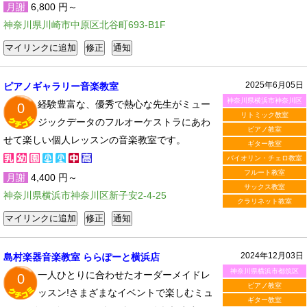
月謝
6,800 円～
神奈川県川崎市中原区北谷町693-B1F
2025年6月05日
ピアノギャラリー音楽教室
神奈川県横浜市神奈川区
経験豊富な、優秀で熱心な先生がミュー
0
リトミック教室
ジックデータのフルオーケストラにあわ
ピアノ教室
せて楽しい個人レッスンの音楽教室です。
ギター教室
バイオリン・チェロ教室
フルート教室
月謝
4,400 円～
サックス教室
神奈川県横浜市神奈川区新子安2-4-25
クラリネット教室
2024年12月03日
島村楽器音楽教室 ららぽーと横浜店
神奈川県横浜市都筑区
一人ひとりに合わせたオーダーメイドレ
0
ピアノ教室
ッスン!さまざまなイベントで楽しむミュ
ギター教室