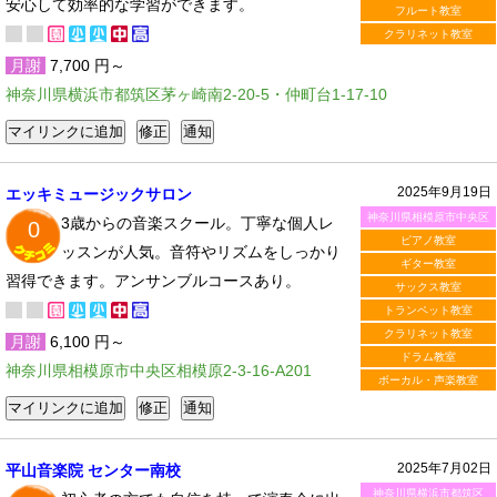
安心して効率的な学習ができます。
フルート教室
クラリネット教室
月謝
7,700 円～
神奈川県横浜市都筑区茅ヶ崎南2-20-5・仲町台1-17-10
2025年9月19日
エッキミュージックサロン
神奈川県相模原市中央区
3歳からの音楽スクール。丁寧な個人レ
0
ピアノ教室
ッスンが人気。音符やリズムをしっかり
ギター教室
習得できます。アンサンブルコースあり。
サックス教室
トランペット教室
クラリネット教室
月謝
6,100 円～
ドラム教室
神奈川県相模原市中央区相模原2-3-16-A201
ボーカル・声楽教室
2025年7月02日
平山音楽院 センター南校
神奈川県横浜市都筑区