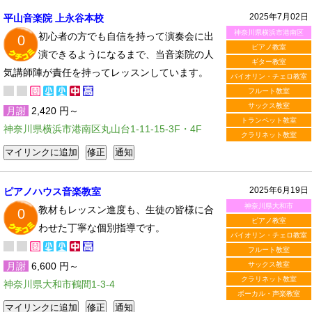
2025年7月02日
平山音楽院 上永谷本校
神奈川県横浜市港南区
初心者の方でも自信を持って演奏会に出
0
ピアノ教室
演できるようになるまで、当音楽院の人
ギター教室
気講師陣が責任を持ってレッスンしています。
バイオリン・チェロ教室
フルート教室
サックス教室
月謝
2,420 円～
トランペット教室
神奈川県横浜市港南区丸山台1-11-15-3F・4F
クラリネット教室
2025年6月19日
ピアノハウス音楽教室
神奈川県大和市
教材もレッスン進度も、生徒の皆様に合
0
ピアノ教室
わせた丁寧な個別指導です。
バイオリン・チェロ教室
フルート教室
月謝
6,600 円～
サックス教室
クラリネット教室
神奈川県大和市鶴間1-3-4
ボーカル・声楽教室