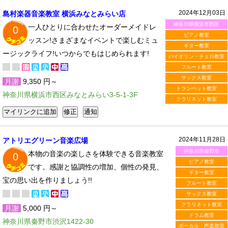
2024年12月03日
島村楽器音楽教室 横浜みなとみらい店
神奈川県横浜市西区
一人ひとりに合わせたオーダーメイドレ
0
ピアノ教室
ッスン!さまざまなイベントで楽しむミュ
ギター教室
ージックライフ!いつからでもはじめられます!
バイオリン・チェロ教室
フルート教室
サックス教室
月謝
9,350 円～
トランペット教室
神奈川県横浜市西区みなとみらい3-5-1-3F
クラリネット教室
2024年11月28日
アトリエグリーン音楽広場
神奈川県秦野市
本物の音楽の楽しさを体験できる音楽教室
0
ピアノ教室
です。感謝と協調性の増加、個性の発見、
ギター教室
宝の思い出を作りましょう!!
フルート教室
サックス教室
クラリネット教室
月謝
5,000 円～
ドラム教室
神奈川県秦野市渋沢1422-30
ボーカル・声楽教室