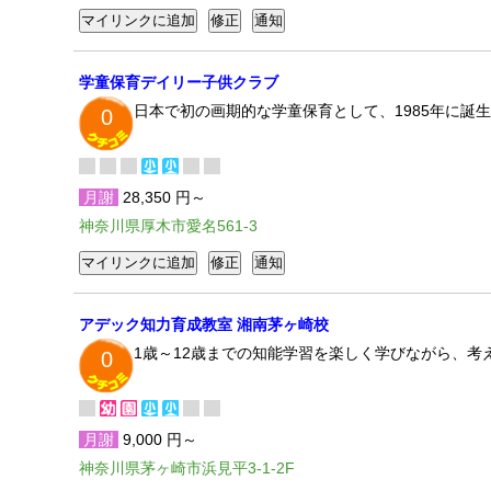
学童保育デイリー子供クラブ
日本で初の画期的な学童保育として、1985年に誕
0
月謝
28,350 円～
神奈川県厚木市愛名561-3
アデック知力育成教室 湘南茅ヶ崎校
1歳～12歳までの知能学習を楽しく学びながら、考
0
月謝
9,000 円～
神奈川県茅ヶ崎市浜見平3-1-2F