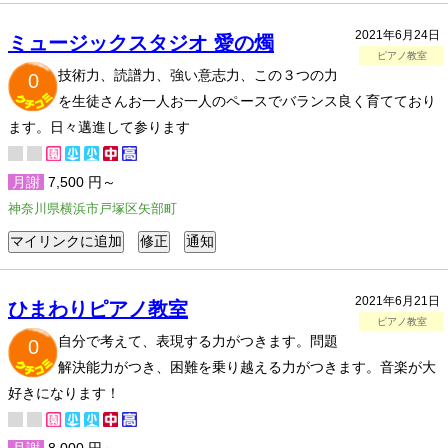
2021年6月24日
ミュージックスタジオ 愛の燭
ピアノ教室
技術力、読譜力、強い意志力、この３つの力
0
を生徒さんお一人お一人のペースでバランス良く育てており
ます。日々邁進して参ります
月謝
7,500 円～
神奈川県横浜市戸塚区矢部町
2021年6月21日
ひまわりピアノ教室
ピアノ教室
自分で考えて、表現する力がつきます。問題
0
解決能力がつき、困難を乗り越える力がつきます。音楽が大
好きになります！