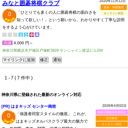
2020年11月12日
みなと囲碁将棋クラブ
囲碁・将棋教室
「ひとりでも多くの人に囲碁将棋の面白さを
0
オンライン対応
知って欲しい！」という願いから、わかりやすく丁寧な説明
をするよう心がけています。
月謝
4,000 円～
神奈川県横浜市戸塚区戸塚町3929 サンシャイン渡辺ビル204
1 - 7 ( 7 件中 )
神奈川県に登録された最新のオンライン対応
2026年4月02日
[PR] はまキッズ センター南校
神奈川県横浜市都筑区
「保護者同室スタイルの徹底」 これが、
0
幼児教室
はまキッズオルパスクラブ最大の魅力で
オンライン対応