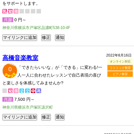
をサポートします。
月謝
0 円～
神奈川県横浜市戸塚区品濃町538-10-4F
2022年8月16日
高橋音楽教室
オンライン対応
「できたらいいな」が「できる」に変わる!一
0
リトミック教室
ピアノ教室
人一人に合わせたレッスンで自己表現の喜び
と楽しさを体感してみませんか?
月謝
7,500 円～
神奈川県横浜市戸塚区汲沢町