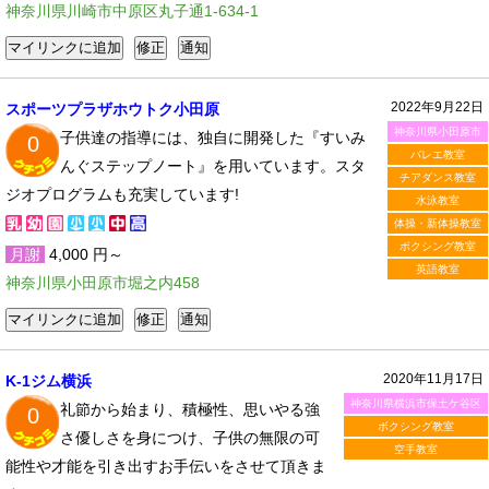
神奈川県川崎市中原区丸子通1-634-1
2022年9月22日
スポーツプラザホウトク小田原
神奈川県小田原市
子供達の指導には、独自に開発した『すいみ
0
バレエ教室
んぐステップノート』を用いています。スタ
チアダンス教室
ジオプログラムも充実しています!
水泳教室
体操・新体操教室
ボクシング教室
月謝
4,000 円～
英語教室
神奈川県小田原市堀之内458
2020年11月17日
K-1ジム横浜
神奈川県横浜市保土ケ谷区
礼節から始まり、積極性、思いやる強
0
ボクシング教室
さ優しさを身につけ、子供の無限の可
空手教室
能性や才能を引き出すお手伝いをさせて頂きま