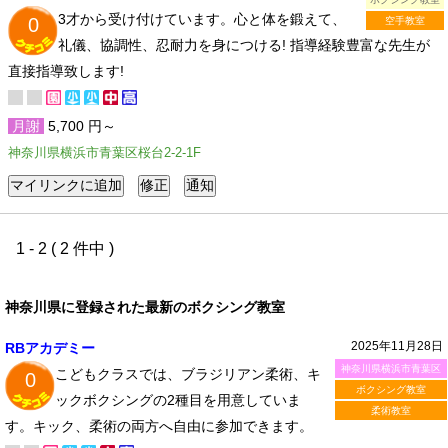
3才から受け付けています。心と体を鍛えて、
0
空手教室
礼儀、協調性、忍耐力を身につける! 指導経験豊富な先生が
直接指導致します!
月謝
5,700 円～
神奈川県横浜市青葉区桜台2-2-1F
1 - 2 ( 2 件中 )
神奈川県に登録された最新のボクシング教室
2025年11月28日
RBアカデミー
神奈川県横浜市青葉区
こどもクラスでは、ブラジリアン柔術、キ
0
ボクシング教室
ックボクシングの2種目を用意していま
柔術教室
す。キック、柔術の両方へ自由に参加できます。