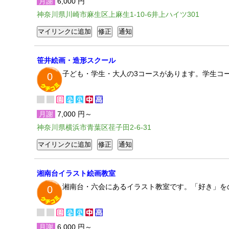
月謝
6,000 円
神奈川県川崎市麻生区上麻生1-10-6井上ハイツ301
笹井絵画・造形スクール
子ども・学生・大人の3コースがあります。学生コ
0
月謝
7,000 円～
神奈川県横浜市青葉区荏子田2-6-31
湘南台イラスト絵画教室
湘南台・六会にあるイラスト教室です。「好き」を
0
月謝
6,000 円～