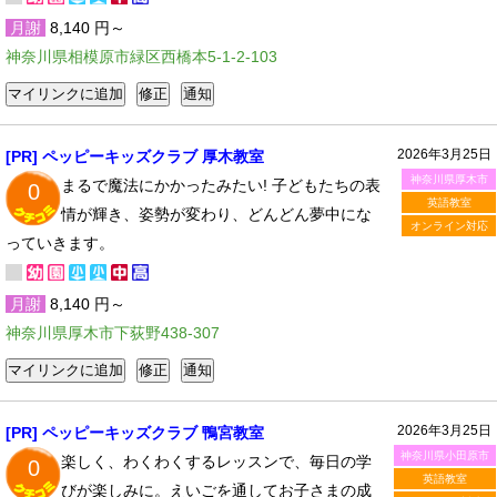
月謝
8,140 円～
神奈川県相模原市緑区西橋本5-1-2-103
2026年3月25日
[PR] ペッピーキッズクラブ 厚木教室
神奈川県厚木市
まるで魔法にかかったみたい! 子どもたちの表
0
英語教室
情が輝き、姿勢が変わり、どんどん夢中にな
オンライン対応
っていきます。
月謝
8,140 円～
神奈川県厚木市下荻野438-307
2026年3月25日
[PR] ペッピーキッズクラブ 鴨宮教室
神奈川県小田原市
楽しく、わくわくするレッスンで、毎日の学
0
英語教室
びが楽しみに。えいごを通してお子さまの成