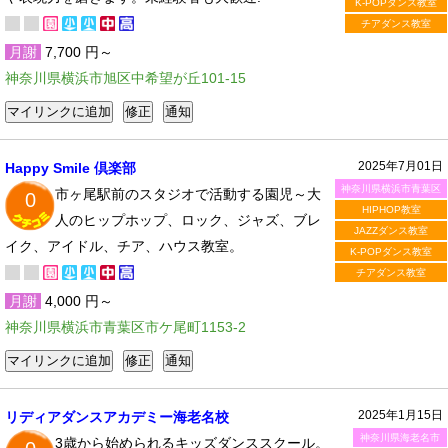
K-POPダンス教室
チアダンス教室
月謝
7,700 円～
神奈川県横浜市旭区中希望が丘101-15
2025年7月01日
Happy Smile 倶楽部
神奈川県横浜市青葉区
市ヶ尾駅前のスタジオで活動する園児～大
0
HIPHOP教室
人のヒップホップ、ロック、ジャズ、ブレ
JAZZダンス教室
イク、アイドル、チア、ハウス教室。
K-POPダンス教室
チアダンス教室
月謝
4,000 円～
神奈川県横浜市青葉区市ケ尾町1153-2
2025年1月15日
リディアダンスアカデミー海老名校
神奈川県海老名市
3歳から始められるキッズダンススクール。