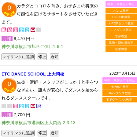
神奈川県横浜市旭区
カラダとココロを育み、お子さまの将来の
0
バレエ教室
可能性を広げるサポートをさせていただき
HIPHOP教室
ます。
K-POPダンス教室
チアダンス教室
水泳教室
月謝
8,470 円～
体操・新体操教室
神奈川県横浜市旭区二俣川1-6-1
空手教室
2023年3月16日
ETC DANCE SCHOOL 上大岡校
神奈川県横浜市港南区
生徒・講師・スタッフがしっかりと手をつ
0
HIPHOP教室
なぎあい、誰もが安心してダンスを始めら
JAZZダンス教室
れるダンススクールです。
K-POPダンス教室
月謝
7,700 円～
神奈川県横浜市港南区上大岡西 2-3-13