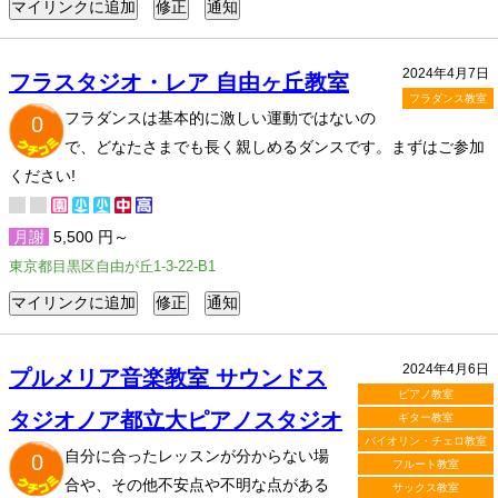
2024年4月7日
フラスタジオ・レア 自由ヶ丘教室
フラダンス教室
フラダンスは基本的に激しい運動ではないの
0
で、どなたさまでも長く親しめるダンスです。まずはご参加
ください!
月謝
5,500 円～
東京都目黒区自由が丘1-3-22-B1
2024年4月6日
プルメリア音楽教室 サウンドス
ピアノ教室
タジオノア都立大ピアノスタジオ
ギター教室
バイオリン・チェロ教室
自分に合ったレッスンが分からない場
0
フルート教室
合や、その他不安点や不明な点がある
サックス教室