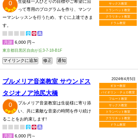
生徒様一人ひとりの目標やご希望に沿
0
サックス教室
って専用のプログラムを作り、マンツ
トランペット教室
ーマンレッスンを行うため、すぐに上達できま
クラリネット教室
ドラム教室
す。
月謝
6,000 円～
東京都目黒区自由が丘3-7-18-B1F
2024年4月5日
プルメリア音楽教室 サウンドス
ギター教室
タジオノア池尻大橋
バイオリン・チェロ教室
フルート教室
プルメリア音楽教室は生徒様に寄り添
0
サックス教室
い、共に素敵な音楽の時間を作り続け
トランペット教室
ることをお約束します!
クラリネット教室
ドラム教室
月謝
6,000 円～