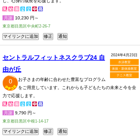
し、心身の成長を応援します。
月謝
10,230 円～
東京都目黒区中央町2-26-7
2024年4月23日
セントラルフィットネスクラブ24 自
水泳教室
由が丘
体操・新体操教室
テニス教室
お子さまの年齢に合わせた豊富なプログラム
0
をご用意しています。これからも子どもたちの未来と今を全
力で応援します。
月謝
9,790 円～
東京都目黒区中根1-14-17