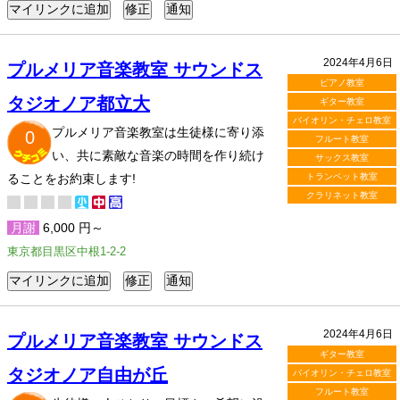
2024年4月6日
プルメリア音楽教室 サウンドス
ピアノ教室
タジオノア都立大
ギター教室
バイオリン・チェロ教室
プルメリア音楽教室は生徒様に寄り添
0
フルート教室
い、共に素敵な音楽の時間を作り続け
サックス教室
ることをお約束します!
トランペット教室
クラリネット教室
月謝
6,000 円～
東京都目黒区中根1-2-2
2024年4月6日
プルメリア音楽教室 サウンドス
ギター教室
タジオノア自由が丘
バイオリン・チェロ教室
フルート教室