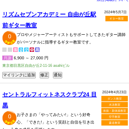
2024年5月7日
リズムセブンアカデミー 自由が丘駅
ギター教室
前ギター教室
プロやメジャーアーティストもサポートしてきたギター講師
0
がパーソナルに指導するギター教室です。
月謝
6,900 ～ 27,000 円
東京都目黒区自由が丘2-11-16 asahiビル
2024年4月23日
セントラルフィットネスクラブ24 目
ダンス教室
黒
水泳教室
体操・新体操教室
お子さまの「やってみたい!」という好奇
0
空手教室
心、「できた!」という笑顔と自信を引き出
書道教室