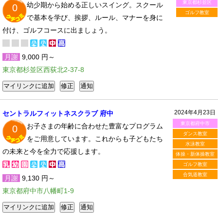
東京都杉並区
幼少期から始める正しいスイング。スクール
0
ゴルフ教室
で基本を学び、挨拶、ルール、マナーを身に
付け、ゴルフコースに出ましょう。
月謝
9,000 円～
東京都杉並区西荻北2-37-8
2024年4月23日
セントラルフィットネスクラブ 府中
東京都府中市
お子さまの年齢に合わせた豊富なプログラム
0
ダンス教室
をご用意しています。これからも子どもたち
水泳教室
の未来と今を全力で応援します。
体操・新体操教室
ゴルフ教室
合気道教室
月謝
9,130 円～
東京都府中市八幡町1-9