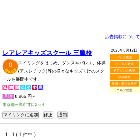
広告掲載について
2025年8月12日
レアレアキッズスクール 三鷹校
バレエ教室
スイミングをはじめ、ダンスやバレエ、体操
0
HIPHOP教室
(アスレチック)等の様々なキッズ向けのスク
チアダンス教室
水泳教室
ールを展開中です。
体操・新体操教室
ゴルフ教室
月謝
8,965 円～
東京都三鷹市井口3-6-4
1 - 1 ( 1 件中 )