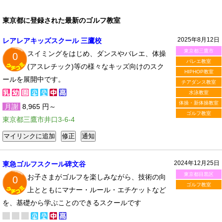
東京都に登録された最新のゴルフ教室
2025年8月12日
レアレアキッズスクール 三鷹校
東京都三鷹市
スイミングをはじめ、ダンスやバレエ、体操
0
バレエ教室
(アスレチック)等の様々なキッズ向けのスク
HIPHOP教室
ールを展開中です。
チアダンス教室
水泳教室
体操・新体操教室
月謝
8,965 円～
ゴルフ教室
東京都三鷹市井口3-6-4
2024年12月25日
東急ゴルフスクール碑文谷
東京都目黒区
お子さまがゴルフを楽しみながら、技術の向
0
ゴルフ教室
上とともにマナー・ルール・エチケットなど
を、基礎から学ぶことのできるスクールです