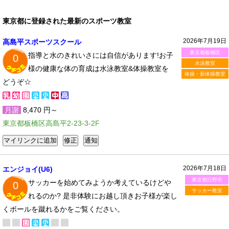
東京都に登録された最新のスポーツ教室
2026年7月19日
高島平スポーツスクール
東京都板橋区
指導と水のきれいさには自信があります!お子
0
水泳教室
様の健康な体の育成は水泳教室&体操教室を
体操・新体操教室
どうぞ☆
月謝
8,470 円～
東京都板橋区高島平2-23-3-2F
2026年7月18日
エンジョイ(U6)
東京都日野市
サッカーを始めてみようか考えているけどや
0
サッカー教室
れるのか? 是非体験にお越し頂きお子様が楽し
くボールを蹴れるかをご覧ください。