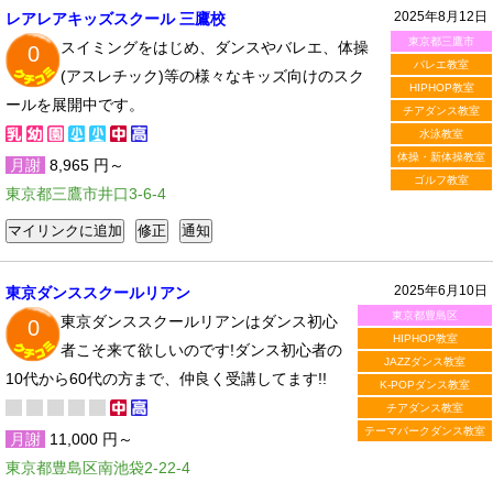
2025年8月12日
レアレアキッズスクール 三鷹校
東京都三鷹市
スイミングをはじめ、ダンスやバレエ、体操
0
バレエ教室
(アスレチック)等の様々なキッズ向けのスク
HIPHOP教室
ールを展開中です。
チアダンス教室
水泳教室
体操・新体操教室
月謝
8,965 円～
ゴルフ教室
東京都三鷹市井口3-6-4
2025年6月10日
東京ダンススクールリアン
東京都豊島区
東京ダンススクールリアンはダンス初心
0
HIPHOP教室
者こそ来て欲しいのです!ダンス初心者の
JAZZダンス教室
10代から60代の方まで、仲良く受講してます!!
K-POPダンス教室
チアダンス教室
テーマパークダンス教室
月謝
11,000 円～
東京都豊島区南池袋2-22-4