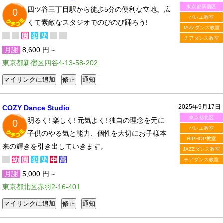
東京都新宿区
四ツ谷三丁目駅から徒歩5分の便利な立地。広
0
バレエ教室
くて素敵なスタジオでのびのび踊ろう!
JAZZダンス教室
チアダンス教室
月謝
8,600 円～
東京都新宿区四谷4-13-58-202
2025年9月17日
COZY Dance Studio
東京都北区
明るく! 楽しく! 元気よく! 独自の理念を元に
0
バレエ教室
子供のやる気と能力、個性を大切にお子様本
HIPHOP教室
来の輝きを引き出していきます。
JAZZダンス教室
チアダンス教室
月謝
5,000 円～
東京都北区赤羽2-16-401