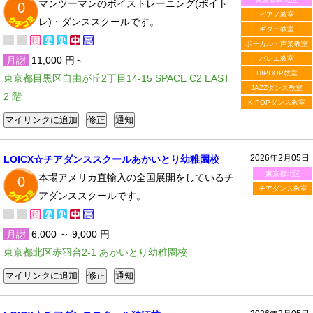
マンツーマンのボイストレーニング(ボイト
0
ピアノ教室
レ)・ダンススクールです。
ギター教室
ボーカル・声楽教室
月謝
11,000 円～
バレエ教室
HIPHOP教室
東京都目黒区自由が丘2丁目14-15 SPACE C2 EAST
JAZZダンス教室
2 階
K-POPダンス教室
2026年2月05日
LOICX☆チアダンススクールあかいとり幼稚園校
東京都北区
本場アメリカ直輸入の全国展開をしているチ
0
チアダンス教室
アダンススクールです。
月謝
6,000 ～ 9,000 円
東京都北区赤羽台2-1 あかいとり幼稚園校