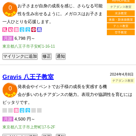
HIPHOP教室
お子さまが自身の成長を感じ、さらなる可能
0
チアダンス教室
性を生み出せるように。メガロスはお子さま
水泳教室
体操・新体操教室
一人ひとりを応援します。
テニス教室
空手教室
月謝
6,798 円～
東京都八王子市子安町1-16-11
2024年4月8日
Gravis 八王子教室
チアダンス教室
発表会やイベントでお子様の成長を実感する機
0
会が多いのもチアダンスの魅力。表現力や協調性を育むには
ピッタリです。
月謝
4,500 円～
東京都八王子市上野町17-5-2F