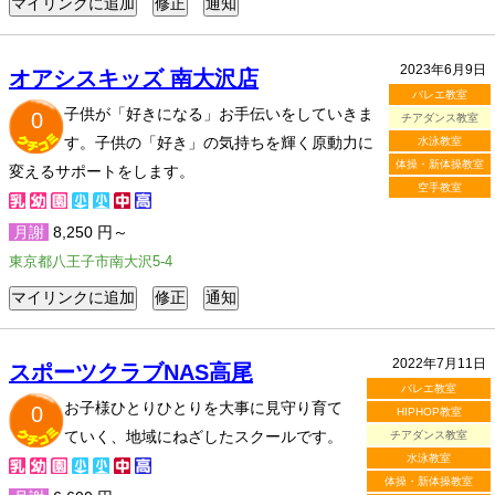
2023年6月9日
オアシスキッズ 南大沢店
バレエ教室
子供が「好きになる」お手伝いをしていきま
0
チアダンス教室
す。子供の「好き」の気持ちを輝く原動力に
水泳教室
体操・新体操教室
変えるサポートをします。
空手教室
月謝
8,250 円～
東京都八王子市南大沢5-4
2022年7月11日
スポーツクラブNAS高尾
バレエ教室
お子様ひとりひとりを大事に見守り育て
0
HIPHOP教室
ていく、地域にねざしたスクールです。
チアダンス教室
水泳教室
体操・新体操教室