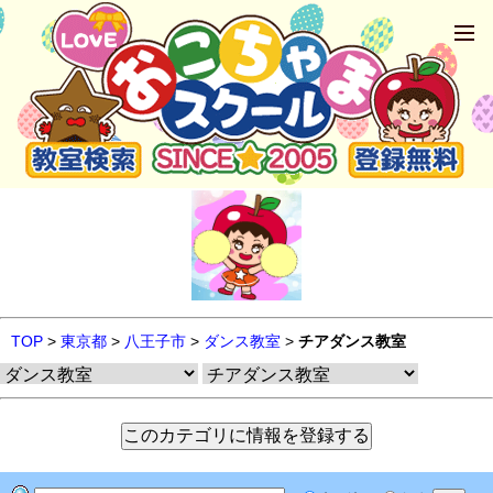
TOP
>
東京都
>
八王子市
>
ダンス教室
>
チアダンス教室