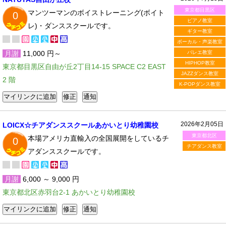
東京都目黒区
マンツーマンのボイストレーニング(ボイト
0
ピアノ教室
レ)・ダンススクールです。
ギター教室
ボーカル・声楽教室
月謝
11,000 円～
バレエ教室
HIPHOP教室
東京都目黒区自由が丘2丁目14-15 SPACE C2 EAST
JAZZダンス教室
2 階
K-POPダンス教室
2026年2月05日
LOICX☆チアダンススクールあかいとり幼稚園校
東京都北区
本場アメリカ直輸入の全国展開をしているチ
0
チアダンス教室
アダンススクールです。
月謝
6,000 ～ 9,000 円
東京都北区赤羽台2-1 あかいとり幼稚園校