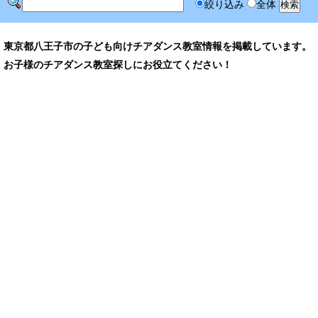
絞り込み
全体
東京都八王子市の子ども向けチアダンス教室情報を掲載しています。
お子様のチアダンス教室探しにお役立てください！