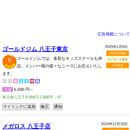
広告掲載について
2025年1月6日
ゴールドジム 八王子東京
HIPHOP教室
ゴールドジムでは、多彩なキッズスクールも併
0
チアダンス教室
設。メンバー様の様々なニーズにお応えいたし
空手教室
ます。
月謝
5,500 円～
東京都八王子市旭町5-1-B館5F・6F
2024年12月18日
メガロス 八王子店