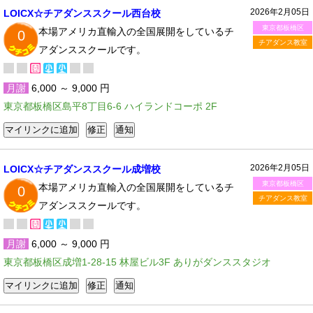
2026年2月05日
LOICX☆チアダンススクール西台校
東京都板橋区
本場アメリカ直輸入の全国展開をしているチ
0
チアダンス教室
アダンススクールです。
月謝
6,000 ～ 9,000 円
東京都板橋区島平8丁目6-6 ハイランドコーポ 2F
2026年2月05日
LOICX☆チアダンススクール成増校
東京都板橋区
本場アメリカ直輸入の全国展開をしているチ
0
チアダンス教室
アダンススクールです。
月謝
6,000 ～ 9,000 円
東京都板橋区成増1-28-15 林屋ビル3F ありがダンススタジオ