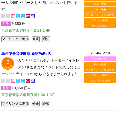
一人の個性やペースを大切にレッスンを行いま
ギター教室
す。
ベース教室
バイオリン・チェロ教室
フルート教室
月謝
9,350 円～
サックス教室
東京都世田谷区玉川2-21-1-4F
2024年12月03日
島村楽器音楽教室 新宿PePe店
東京都新宿区
一人ひとりに合わせたオーダーメイドレ
0
ギター教室
ッスン!さまざまなイベントで楽しむミュ
バイオリン・チェロ教室
ージックライフ!いつからでもはじめられます!
フルート教室
トランペット教室
月謝
10,450 円～
東京都新宿区歌舞伎町1-30-1-6F