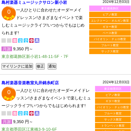
2024年12月03日
島村楽器ミュージックサロン新小岩
東京都葛飾区
一人ひとりに合わせたオーダーメイ
0
ピアノ教室
ドレッスン!さまざまなイベントで楽
エレクトーン・オルガン教室
しむミュージックライフ!いつからでもはじめ
ギター教室
られます!
ベース教室
バイオリン・チェロ教室
フルート教室
月謝
9,350 円～
サックス教室
東京都葛飾区新小岩1-48-11-5F・7F
2024年12月03日
島村楽器音楽教室丸井錦糸町店
東京都墨田区
一人ひとりに合わせたオーダーメイドレ
0
ピアノ教室
ッスン!さまざまなイベントで楽しむミュ
ギター教室
ージックライフ!いつからでもはじめられます!
バイオリン・チェロ教室
フルート教室
サックス教室
月謝
9,350 円～
トランペット教室
東京都墨田区江東橋3-9-10-6F