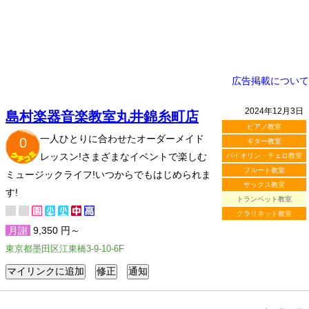
広告掲載について
2024年12月3日
島村楽器音楽教室丸井錦糸町店
ピアノ教室
一人ひとりに合わせたオーダーメイド
0
ギター教室
レッスン!さまざまなイベントで楽しむ
バイオリン・チェロ教室
フルート教室
ミュージックライフ!いつからでもはじめられま
サックス教室
す!
トランペット教室
クラリネット教室
月謝
9,350 円～
東京都墨田区江東橋3-9-10-6F