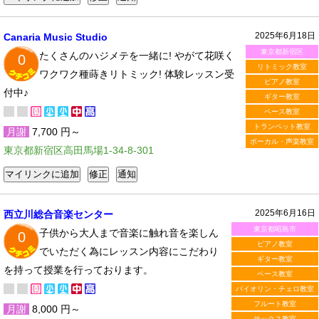
2025年6月18日
Canaria Music Studio
東京都新宿区
たくさんのハジメテを一緒に! やがて花咲く
0
リトミック教室
ワクワク種蒔きリトミック! 体験レッスン受
ピアノ教室
付中♪
ギター教室
ベース教室
トランペット教室
月謝
7,700 円～
ボーカル・声楽教室
東京都新宿区高田馬場1-34-8-301
2025年6月16日
西立川総合音楽センター
東京都昭島市
子供から大人まで音楽に触れ音を楽しん
0
ピアノ教室
でいただく為にレッスン内容にこだわり
ギター教室
を持って授業を行っております。
ベース教室
バイオリン・チェロ教室
フルート教室
月謝
8,000 円～
サックス教室