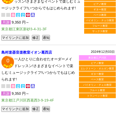
ッスン!さまざまなイベントで楽しむミュ
ピアノ教室
ージックライフ!いつからでもはじめられます!
ギター教室
ベース教室
バイオリン・チェロ教室
月謝
9,350 円～
フルート教室
東京都江東区新砂3-4-31-3F
サックス教室
2024年12月03日
島村楽器音楽教室イオン葛西店
東京都江戸川区
一人ひとりに合わせたオーダーメイ
0
ピアノ教室
ドレッスン!さまざまなイベントで楽
エレクトーン・オルガン教室
しむミュージックライフ!いつからでもはじめ
ギター教室
られます!
ベース教室
バイオリン・チェロ教室
フルート教室
月謝
9,350 円～
トランペット教室
東京都江戸川区西葛西3-9-19-4F