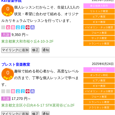
KEI音楽学院
東京都東大和市
個人レッスンだからこそ、生徒1人1人の
0
リトミック教室
状況・希望に合わせて組める、オリジナ
ピアノ教室
ルカリキュラムでレッスンを行っています。
ギター教室
バイオリン・チェロ教室
フルート教室
月謝
9,350 円～
サックス教室
東京都東大和市桜ケ丘4-10-3-2F
トランペット教室
2025年6月24日
プレスト音楽教室
東京都文京区
趣味で始める初心者から、高度なレベル
0
オンライン対応
の方まで、丁寧な個人レッスンで学べま
ピアノ教室
す。
ギター教室
バイオリン・チェロ教室
フルート教室
月謝
17,270 円～
トランペット教室
東京都文京区小日向4-5-17 STK茗荷谷ビル2F
クラリネット教室