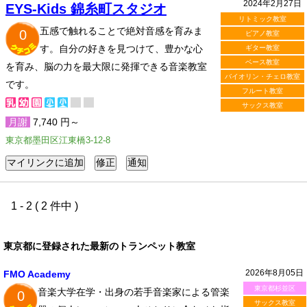
2024年2月27日
EYS-Kids 錦糸町スタジオ
リトミック教室
五感で触れることで絶対音感を育みま
0
ピアノ教室
す。自分の好きを見つけて、豊かな心
ギター教室
ベース教室
を育み、脳の力を最大限に発揮できる音楽教室
バイオリン・チェロ教室
です。
フルート教室
サックス教室
月謝
7,740 円～
東京都墨田区江東橋3-12-8
1 - 2 ( 2 件中 )
東京都に登録された最新のトランペット教室
2026年8月05日
FMO Academy
東京都杉並区
音楽大学在学・出身の若手音楽家による管楽
0
サックス教室