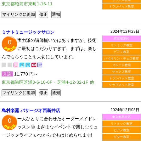
東京都昭島市東町1-16-11
トランペット教室
2024年12月23日
ミナトミュージックサロン
東京都港区
実力派の講師揃いではありますが、技術
0
リトミック教室
に最初はこだわりすぎず、まずは、楽し
ピアノ教室
んでもらうことを大切にしています。
バイオリン・チェロ教室
フルート教室
サックス教室
月謝
11,770 円～
トランペット教室
東京都港区芝浦3-6-10-6F・芝浦4-12-32-1F 他
クラリネット教室
2024年12月03日
島村楽器 パサージオ西新井店
東京都足立区
一人ひとりに合わせたオーダーメイドレ
0
リトミック教室
ッスン!さまざまなイベントで楽しむミュ
ピアノ教室
ージックライフ!いつからでもはじめられます!
ギター教室