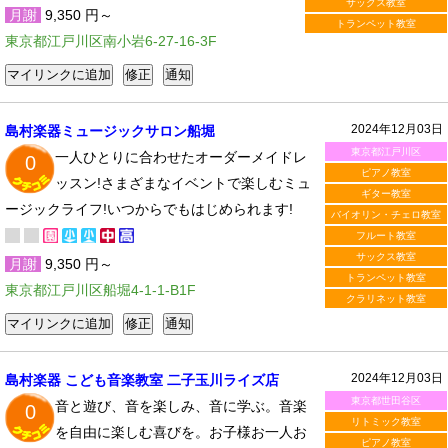
サックス教室
月謝
9,350 円～
トランペット教室
東京都江戸川区南小岩6-27-16-3F
2024年12月03日
島村楽器ミュージックサロン船堀
東京都江戸川区
一人ひとりに合わせたオーダーメイドレ
0
ピアノ教室
ッスン!さまざまなイベントで楽しむミュ
ギター教室
ージックライフ!いつからでもはじめられます!
バイオリン・チェロ教室
フルート教室
サックス教室
月謝
9,350 円～
トランペット教室
東京都江戸川区船堀4-1-1-B1F
クラリネット教室
2024年12月03日
島村楽器 こども音楽教室 二子玉川ライズ店
東京都世田谷区
音と遊び、音を楽しみ、音に学ぶ。音楽
0
リトミック教室
を自由に楽しむ喜びを。お子様お一人お
ピアノ教室