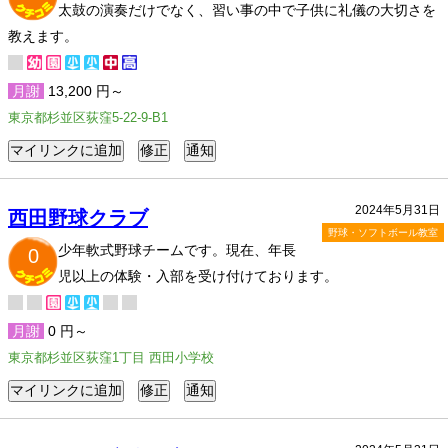
太鼓の演奏だけでなく、習い事の中で子供に礼儀の大切さを
教えます。
月謝
13,200 円～
東京都杉並区荻窪5-22-9-B1
2024年5月31日
西田野球クラブ
野球・ソフトボール教室
少年軟式野球チームです。現在、年長
0
児以上の体験・入部を受け付けております。
月謝
0 円～
東京都杉並区荻窪1丁目 西田小学校