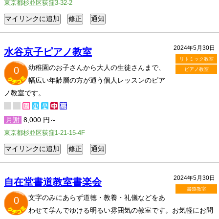
東京都杉並区荻窪3-32-2
2024年5月30日
水谷京子ピアノ教室
リトミック教室
幼稚園のお子さんから大人の生徒さんまで、
0
ピアノ教室
幅広い年齢層の方が通う個人レッスンのピア
ノ教室です。
月謝
8,000 円～
東京都杉並区荻窪1-21-15-4F
2024年5月30日
自在堂書道教室書楽会
書道教室
文字のみにあらず道徳・教養・礼儀などをあ
0
わせて学んでゆける明るい雰囲気の教室です。お気軽にお問