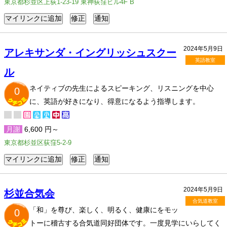
東京都杉並区上荻1-23-19 東神荻窪ビル4F B
2024年5月9日
アレキサンダ・イングリッシュスクー
英語教室
ル
ネイティブの先生によるスピーキング、リスニングを中心
0
に、英語が好きになり、得意になるよう指導します。
月謝
6,600 円～
東京都杉並区荻窪5-2-9
2024年5月9日
杉並合気会
合気道教室
「和」を尊び、楽しく、明るく、健康にをモッ
0
トーに稽古する合気道同好団体です。一度見学にいらしてく