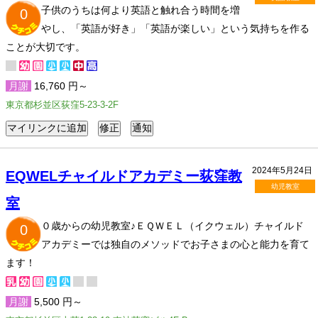
子供のうちは何より英語と触れ合う時間を増
0
やし、「英語が好き」「英語が楽しい」という気持ちを作る
ことが大切です。
月謝
16,760 円～
東京都杉並区荻窪5-23-3-2F
2024年5月24日
EQWELチャイルドアカデミー荻窪教
幼児教室
室
０歳からの幼児教室♪ＥＱＷＥＬ（イクウェル）チャイルド
0
アカデミーでは独自のメソッドでお子さまの心と能力を育て
ます！
月謝
5,500 円～