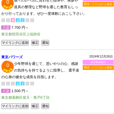
個々のレベルに合わせた指導や、挨拶や
0
野球・ソフトボール教室
道具の整理など野球を通した教育もしっ
かり行っております。ぜひ一度体験におこし下さい。
月謝
7,700 円～
東京都世田谷区上祖師谷
2024年12月26日
東京パワーズ
東京都葛飾区
少年野球を通じて、思いやりの心、感謝
0
野球・ソフトボール教室
の気持ちを持てるように指導し、 選手達
の心身の健全な成長を目指します。
月謝
1,500 円～
東京都葛飾区柴又・青戸6丁目