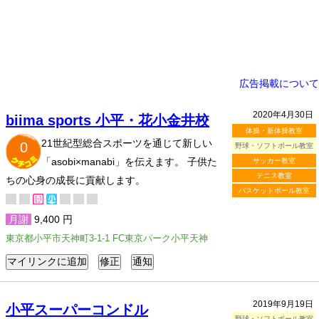
広告掲載について
2020年4月30日
biima sports 小平・花小金井校
体操・新体操教室
21世紀型総合スポーツを通じて新しい
0
野球・ソフトボール教室
「asobi×manabi」を伝えます。 子供た
サッカー教室
テニス教室
ちの心身の成長に貢献します。
バスケットボール教室
月謝
9,400 円
東京都小平市天神町3-1-1 FC東京パーク小平天神
2019年9月19日
小平スーパーコンドル
野球・ソフトボール教室