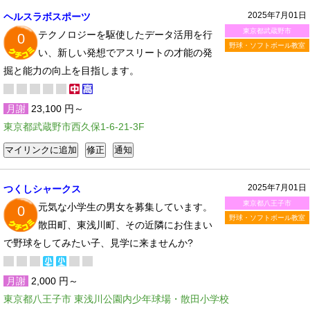
2025年7月01日
ヘルスラボスポーツ
東京都武蔵野市
テクノロジーを駆使したデータ活用を行
0
野球・ソフトボール教室
い、新しい発想でアスリートの才能の発
掘と能力の向上を目指します。
月謝
23,100 円～
東京都武蔵野市西久保1-6-21-3F
2025年7月01日
つくしシャークス
東京都八王子市
元気な小学生の男女を募集しています。
0
野球・ソフトボール教室
散田町、東浅川町、その近隣にお住まい
で野球をしてみたい子、見学に来ませんか?
月謝
2,000 円～
東京都八王子市 東浅川公園内少年球場・散田小学校