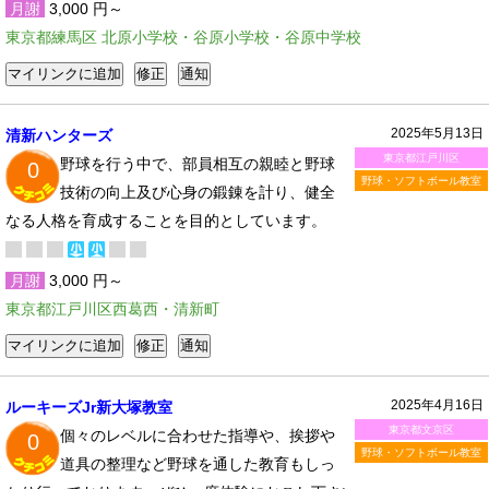
月謝
3,000 円～
東京都練馬区 北原小学校・谷原小学校・谷原中学校
2025年5月13日
清新ハンターズ
東京都江戸川区
野球を行う中で、部員相互の親睦と野球
0
野球・ソフトボール教室
技術の向上及び心身の鍛錬を計り、健全
なる人格を育成することを目的としています。
月謝
3,000 円～
東京都江戸川区西葛西・清新町
2025年4月16日
ルーキーズJr新大塚教室
東京都文京区
個々のレベルに合わせた指導や、挨拶や
0
野球・ソフトボール教室
道具の整理など野球を通した教育もしっ