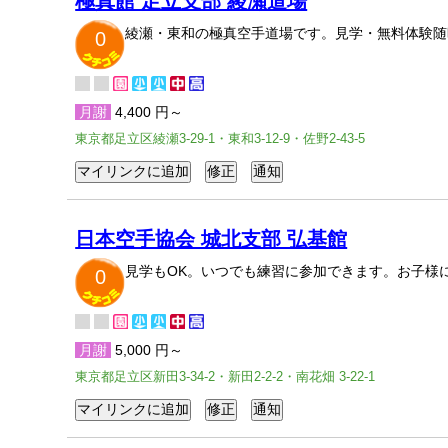
極真館 足立支部 綾瀬道場
綾瀬・東和の極真空手道場です。見学・無料体験随
0
月謝
4,400 円～
東京都足立区綾瀬3-29-1・東和3-12-9・佐野2-43-5
日本空手協会 城北支部 弘基館
見学もOK。いつでも練習に参加できます。お子様
0
月謝
5,000 円～
東京都足立区新田3-34-2・新田2-2-2・南花畑 3-22-1