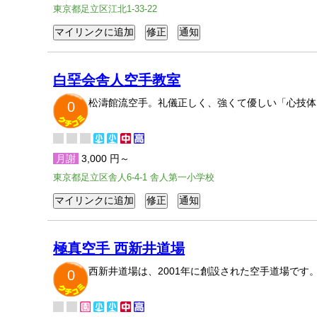
東京都足立区江北1-33-22
白堊会舎人空手教室
松濤館流空手。礼儀正しく、強くて優しい「心技体
0
月謝
3,000 円～
東京都足立区舎人6-4-1 舎人第一小学校
極真空手 西新井道場
西新井道場は、2001年に創設された空手道場で
0