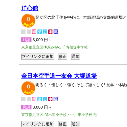
洋心館
足立区の北千住を中心に、本部道場の支部的道場と
0
月謝
3,000 円～
東京都足立区柳原2-49-1 千寿桜堤中学校
全日本空手道一友会 大塚道場
明るく・優しく・強く そして凛々しく! 見学・
0
月謝
3,000 円～
東京都足立区 保木間小学校・中川東小学校 他