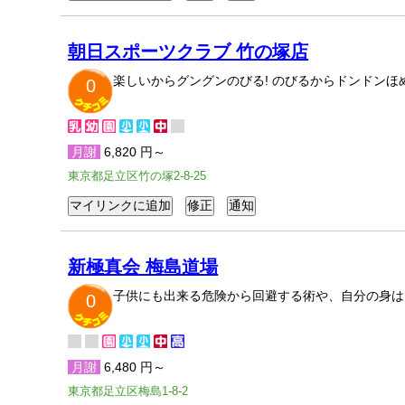
朝日スポーツクラブ 竹の塚店
楽しいからグングンのびる! のびるからドンドンほめ
0
月謝
6,820 円～
東京都足立区竹の塚2-8-25
新極真会 梅島道場
子供にも出来る危険から回避する術や、自分の身は
0
月謝
6,480 円～
東京都足立区梅島1-8-2