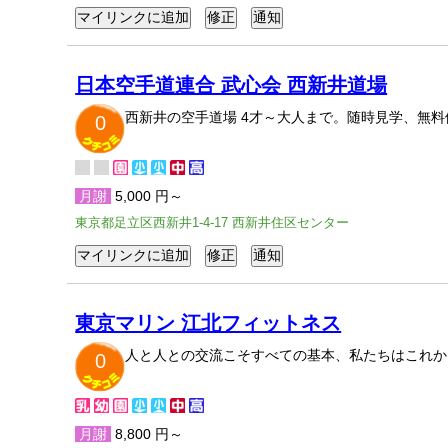
日本空手道連合 武心会 西新井道場
西新井の空手道場 4才～大人まで。随時見学、無
0
月謝
5,000 円～
東京都足立区西新井1-4-17 西新井住区センター
東京マリン 江北フィットネス
人と人との交流こそすべての基本、私たちはこれか
0
月謝
8,800 円～