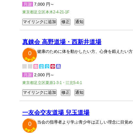
月謝
7,000 円～
東京都足立区本木2-4-21-1F
真錬会 高野道場・西新井道場
健康のために体を動かしたい方、心身を鍛えたい方
0
月謝
2,000 円～
東京都足立区栗原1-3-1・江北5-4-1
一友会交友道場 兒玉道場
当会の指導者より学ぶ青少年は正しい理念に目覚め
0