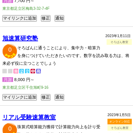
月謝
7,700 円～
東京都足立区梅島3-32-7-4F
2023年1月11日
旭速算研究塾
そろばん教室
そろばんに通うことにより、集中力・暗算力
0
を身につけていただきたいのです。数字を読み取る力は、将
来必ず役に立つことでしょう
月謝
8,000 円～
東京都足立区千住旭町9-16
2023年1月5日
リアル受験速算教室
オンライン対応
珠算式暗算能力獲得で計算能力向上を計り受
0
そろばん教室