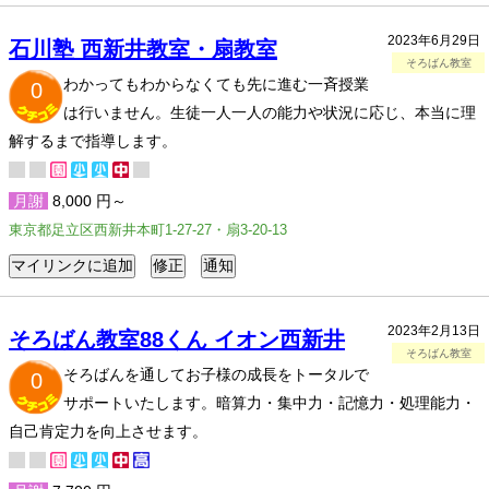
2023年6月29日
石川塾 西新井教室・扇教室
そろばん教室
わかってもわからなくても先に進む一斉授業
0
は行いません。生徒一人一人の能力や状況に応じ、本当に理
解するまで指導します。
月謝
8,000 円～
東京都足立区西新井本町1-27-27・扇3-20-13
2023年2月13日
そろばん教室88くん イオン西新井
そろばん教室
そろばんを通してお子様の成長をトータルで
0
サポートいたします。暗算力・集中力・記憶力・処理能力・
自己肯定力を向上させます。