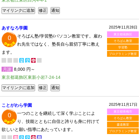
東京都江東区白河4-4-1
2025年11月28日
あすなろ学園
東京都葛飾区
そろばん塾/学習塾/パソコン教室です。雇わ
0
そろばん教室
れ先生ではなく、塾長自ら親切丁寧に教え
学習塾
ます。
プログラミング教室
月謝
8,000 円～
東京都葛飾区東新小岩7-24-14
2025年11月17日
ことがわら学園
東京都青梅市
一つのことを継続して深く学ぶことによ
0
そろばん教室
り、技能とともに自信と誇りも身に付けて
書道教室
欲しいと願い指導にあたっています。
プログラミング教室