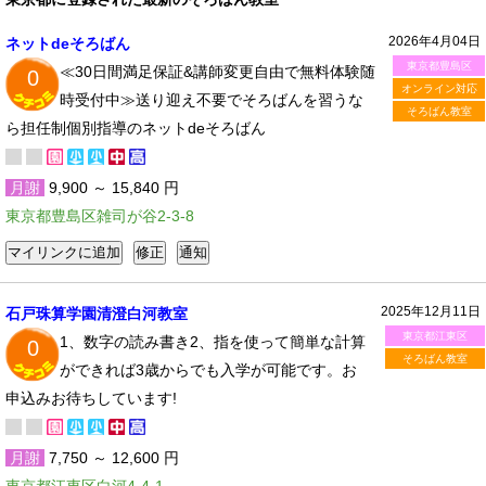
2026年4月04日
ネットdeそろばん
東京都豊島区
≪30日間満足保証&講師変更自由で無料体験随
0
オンライン対応
時受付中≫送り迎え不要でそろばんを習うな
そろばん教室
ら担任制個別指導のネットdeそろばん
月謝
9,900 ～ 15,840 円
東京都豊島区雑司が谷2-3-8
2025年12月11日
石戸珠算学園清澄白河教室
東京都江東区
1、数字の読み書き2、指を使って簡単な計算
0
そろばん教室
ができれば3歳からでも入学が可能です。お
申込みお待ちしています!
月謝
7,750 ～ 12,600 円