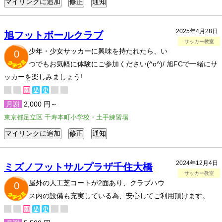
2025年4月28日
旭フットボールクラブ
サッカー教室
少年・少女サッカーに興味を持たれたら、い
0
つでもお気軽に体験にご参加ください(^o^)/ 旭FCで一緒にサ
ッカーを楽しみましょう!
月謝
2,000 円～
東京都足立区 千寿本町小学校・土手練習場
2024年12月4日
ミズノフットサルプラザ千住大橋
サッカー教室
屋外の人工芝コートが2面あり、クラブハウ
0
ス内の設備も充実している為、安心してご利用頂けます。