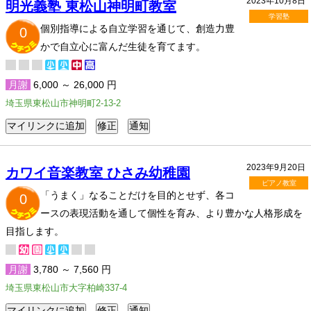
2023年10月8日
明光義塾 東松山神明町教室
学習塾
個別指導による自立学習を通じて、創造力豊
0
かで自立心に富んだ生徒を育てます。
月謝
6,000 ～ 26,000 円
埼玉県東松山市神明町2-13-2
2023年9月20日
カワイ音楽教室 ひさみ幼稚園
ピアノ教室
「うまく」なることだけを目的とせず、各コ
0
ースの表現活動を通して個性を育み、より豊かな人格形成を
目指します。
月謝
3,780 ～ 7,560 円
埼玉県東松山市大字柏崎337-4