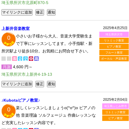
埼玉県所沢市北原町870-5
2025年4月25日
上新井音楽教室
埼玉県所沢市
小さいお子様から大人、音楽大学受験生ま
0
リトミック教室
で丁寧にレッスンしてます。小手指駅・新
ピアノ教室
所沢駅より徒歩10分。お気軽にお問合せ下さい。
フルート教室
ボーカル・声楽教室
月謝
4,600 円～
埼玉県所沢市上新井4-19-13
2025年2月04日
♪Kubotaピアノ教室♪
埼玉県ふじみ野市
楽しくレッスンしましょうo(^o^)o ピアノの
0
リトミック教室
他 音楽理論 ソルフェージュ 作曲レッスンな
ピアノ教室
ど充実したレッスン内容です。