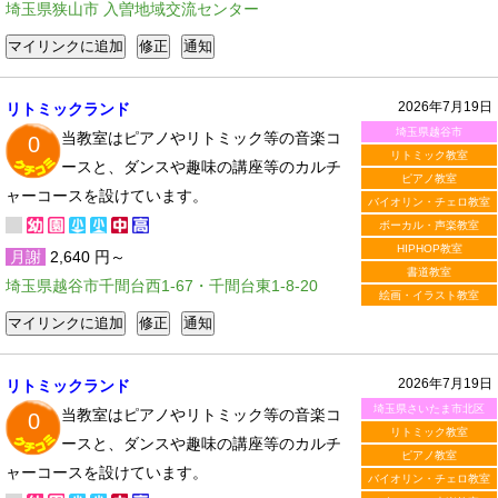
埼玉県狭山市 入曽地域交流センター
2026年7月19日
リトミックランド
埼玉県越谷市
当教室はピアノやリトミック等の音楽コ
0
リトミック教室
ースと、ダンスや趣味の講座等のカルチ
ピアノ教室
ャーコースを設けています。
バイオリン・チェロ教室
ボーカル・声楽教室
HIPHOP教室
月謝
2,640 円～
書道教室
埼玉県越谷市千間台西1-67・千間台東1-8-20
絵画・イラスト教室
2026年7月19日
リトミックランド
埼玉県さいたま市北区
当教室はピアノやリトミック等の音楽コ
0
リトミック教室
ースと、ダンスや趣味の講座等のカルチ
ピアノ教室
ャーコースを設けています。
バイオリン・チェロ教室