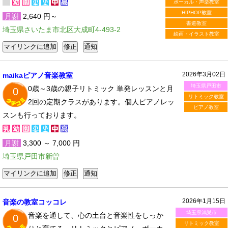
ボーカル・声楽教室
HIPHOP教室
月謝
2,640 円～
書道教室
埼玉県さいたま市北区大成町4-493-2
絵画・イラスト教室
2026年3月02日
maikaピアノ音楽教室
埼玉県戸田市
0歳～3歳の親子リトミック 単発レッスンと月
0
リトミック教室
2回の定期クラスがあります。個人ピアノレッ
ピアノ教室
スンも行っております。
月謝
3,300 ～ 7,000 円
埼玉県戸田市新曽
2026年1月15日
音楽の教室コッコレ
埼玉県鴻巣市
音楽を通して、心の土台と音楽性をしっか
0
リトミック教室