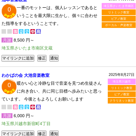
埼玉県さいたま市南区
一番のモットーは、個人レッスンであると
0
リトミック教室
いうことを最大限に生かし、個々に合わせ
ピアノ教室
た指導をするということです。
ボーカル・声楽教室
月謝
8,500 円～
埼玉県さいたま市南区文蔵
2025年8月27日
わかばの会 大池音楽教室
埼玉県川越市
暖かい心と冷静な目で音楽を見つめ生徒さん
0
リトミック教室
に向き合い、共に同じ目標へ歩みたいと思っ
ピアノ教室
ています。 今後ともよろしくお願いします
クラリネット教室
月謝
6,000 円～
埼玉県川越市新宿町4丁目