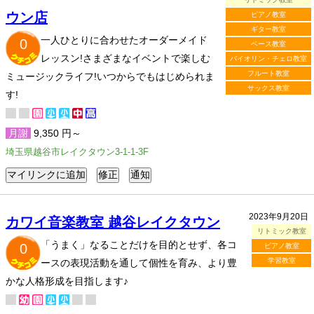
ウン店
ピアノ教室
ギター教室
一人ひとりに合わせたオーダーメイド
0
ベース教室
レッスン!さまざまなイベントで楽しむ
バイオリン・チェロ教室
フルート教室
ミュージックライフ!いつからでもはじめられま
サックス教室
す!
月謝
9,350 円～
埼玉県越谷市レイクタウン3-1-1-3F
2023年9月20日
カワイ音楽教室 越谷レイクタウン
リトミック教室
「うまく」なることだけを目的とせず、各コ
0
ピアノ教室
学習教室
ースの表現活動を通して個性を育み、より豊
かな人格形成を目指します♪