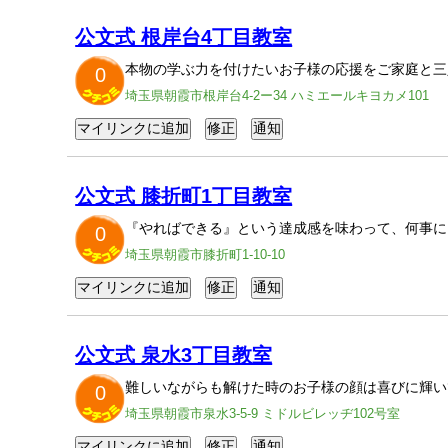
公文式 根岸台4丁目教室
本物の学ぶ力を付けたいお子様の応援をご家庭と三
0
埼玉県朝霞市根岸台4-2ー34 ハミエールキヨカメ101
公文式 膝折町1丁目教室
『やればできる』という達成感を味わって、何事に
0
埼玉県朝霞市膝折町1-10-10
公文式 泉水3丁目教室
難しいながらも解けた時のお子様の顔は喜びに輝い
0
埼玉県朝霞市泉水3-5-9 ミドルビレッヂ102号室