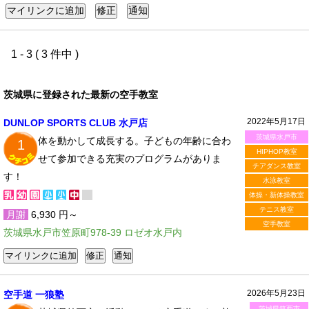
1 - 3 ( 3 件中 )
茨城県に登録された最新の空手教室
2022年5月17日
DUNLOP SPORTS CLUB 水戸店
茨城県水戸市
体を動かして成長する。子どもの年齢に合わ
1
HIPHOP教室
せて参加できる充実のプログラムがありま
チアダンス教室
す！
水泳教室
体操・新体操教室
テニス教室
月謝
6,930 円～
空手教室
茨城県水戸市笠原町978-39 ロゼオ水戸内
2026年5月23日
空手道 一狼塾
茨城県筑西市