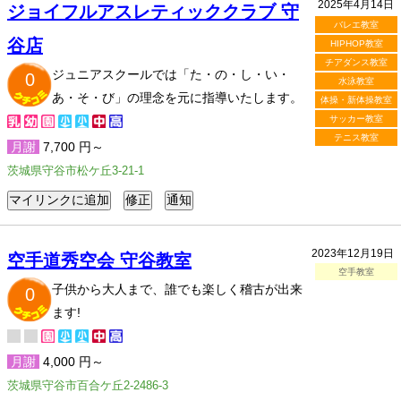
2025年4月14日
ジョイフルアスレティッククラブ 守
バレエ教室
谷店
HIPHOP教室
チアダンス教室
ジュニアスクールでは「た・の・し・い・
0
水泳教室
あ・そ・び」の理念を元に指導いたします。
体操・新体操教室
サッカー教室
テニス教室
月謝
7,700 円～
茨城県守谷市松ケ丘3-21-1
2023年12月19日
空手道秀空会 守谷教室
空手教室
子供から大人まで、誰でも楽しく稽古が出来
0
ます!
月謝
4,000 円～
茨城県守谷市百合ケ丘2-2486-3