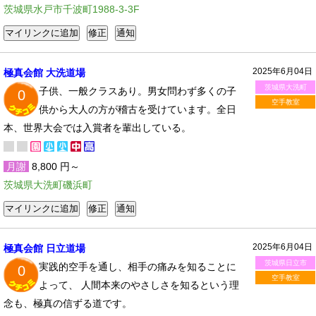
茨城県水戸市千波町1988-3-3F
2025年6月04日
極真会館 大洗道場
茨城県大洗町
子供、一般クラスあり。男女問わず多くの子
0
空手教室
供から大人の方が稽古を受けています。全日
本、世界大会では入賞者を輩出している。
月謝
8,800 円～
茨城県大洗町磯浜町
2025年6月04日
極真会館 日立道場
茨城県日立市
実践的空手を通し、相手の痛みを知ることに
0
空手教室
よって、 人間本来のやさしさを知るという理
念も、極真の信ずる道です。