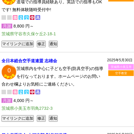
道場での指導員経験あり。英語での指導もOK
です! 無料体験随時受付中!
月謝
8,800 円～
茨城県守谷市久保ケ丘2-18-1
2025年5月30日
全日本総合空手道連盟 志雄会
茨城県小美玉市
茨城県内を中心に子ども空手(防具空手)の指導
0
空手教室
を行なっております。ホームページのお問い
合わせ欄よりお気軽にご連絡ください。
月謝
4,000 円～
茨城県小美玉市羽鳥2732-3