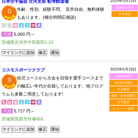
2025年5月23日
日本空手協会 古河支部 彰考館道場
茨城県古河市
年齢、性別、経験不問。 見学自由、無料体験
0
空手教室
もあります。(稽古時間応相談)
月謝
5,000 円～
茨城県古河市中田新田1-22
2025年5月19日
コスモスポーツクラブ
茨城県筑西市
幼児コースから大会を目指す選手コースまで
0
HIPHOP教室
の幅広い年代が在籍しております。他プログ
水泳教室
ラムも多数ご用意しております!
体操・新体操教室
空手教室
テコンドー教室
月謝
5,717 円～
茨城県筑西市外塚665