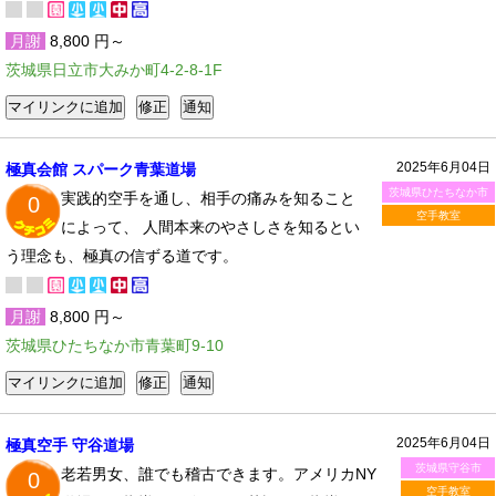
月謝
8,800 円～
茨城県日立市大みか町4-2-8-1F
2025年6月04日
極真会館 スパーク青葉道場
茨城県ひたちなか市
実践的空手を通し、相手の痛みを知ること
0
空手教室
によって、 人間本来のやさしさを知るとい
う理念も、極真の信ずる道です。
月謝
8,800 円～
茨城県ひたちなか市青葉町9-10
2025年6月04日
極真空手 守谷道場
茨城県守谷市
老若男女、誰でも稽古できます。アメリカNY
0
空手教室