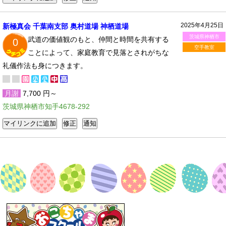
2025年4月25日
新極真会 千葉南支部 奥村道場 神栖道場
茨城県神栖市
武道の価値観のもと、仲間と時間を共有する
0
空手教室
ことによって、家庭教育で見落とされがちな
礼儀作法も身につきます。
月謝
7,700 円～
茨城県神栖市知手4678-292