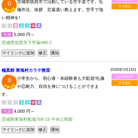
茨城県筑西市で活動している空手道です。礼
0
空手教室
儀作法、挨拶、言葉遣い教えます。空手で強
い精神を!
月謝
5,000 円～
茨城県筑西市下平塚480-2
2026年3月14日
極真館 東海村カラテ教室
茨城県東海村
小学生から、初心者・未経験者も大歓迎!礼儀
0
空手教室
や忍耐力、自信を身につけることができま
す。
月謝
4,000 円～
茨城県東海村船場768-15 中央公民館