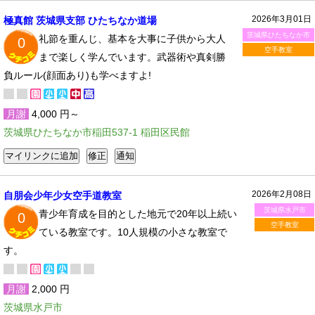
2026年3月01日
極真館 茨城県支部 ひたちなか道場
茨城県ひたちなか市
礼節を重んじ、基本を大事に子供から大人
0
空手教室
まで楽しく学んでいます。武器術や真剣勝
負ルール(顔面あり)も学べますよ!
月謝
4,000 円～
茨城県ひたちなか市稲田537-1 稲田区民館
2026年2月08日
自朋会少年少女空手道教室
茨城県水戸市
青少年育成を目的とした地元で20年以上続い
0
空手教室
ている教室です。10人規模の小さな教室で
す。
月謝
2,000 円
茨城県水戸市