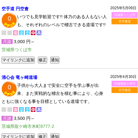
2025年5月09日
空手道 円空會
茨城県つくば市
いつでも見学歓迎です!! 体力のある人もない人
0
空手教室
も、それぞれのレベルで稽古できる道場です!!
月謝
3,000 円～
茨城県つくば市
2025年4月30日
清心会 竜ヶ崎道場
茨城県龍ケ崎市
子供から大人まで安全に空手を学ぶ事が出
0
空手教室
来、また実戦的な稽古を積む事により、心身
ともに強くなる事を目標としている道場です。
月謝
3,500 円～
茨城県龍ケ崎市米町8777-2