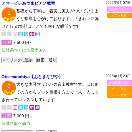
2022年6月07日
アマービレあづまピアノ教室
茨城県つくば市
基礎から丁寧に、着実に実力がついていくよ
1
ピアノ教室
うな指導を心がけております。「きれいに弾
けた!」の笑顔は、とても幸せな瞬間です!
月謝
7,500 円～
茨城県つくば市吾妻3-9
2026年1月23日
Oto-manabiya【おとまなびや】
茨城県龍ケ崎市
大きな木琴マリンバの音楽教室です。はじめ
0
ピアノ教室
ての方からプロを目指す方まで一人一人に向
ドラム教室
き合ってレッスンしています。
月謝
7,000 円～
茨城県龍ケ崎市