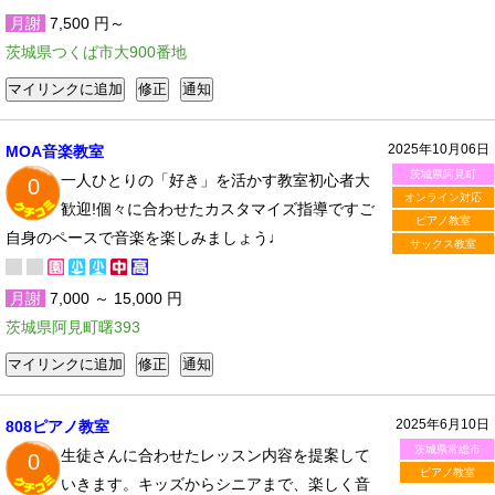
月謝
7,500 円～
茨城県つくば市大900番地
2025年10月06日
MOA音楽教室
茨城県阿見町
一人ひとりの「好き」を活かす教室初心者大
0
オンライン対応
歓迎!個々に合わせたカスタマイズ指導ですご
ピアノ教室
自身のペースで音楽を楽しみましょう♩
サックス教室
月謝
7,000 ～ 15,000 円
茨城県阿見町曙393
2025年6月10日
808ピアノ教室
茨城県常総市
生徒さんに合わせたレッスン内容を提案して
0
ピアノ教室
いきます。キッズからシニアまで、楽しく音