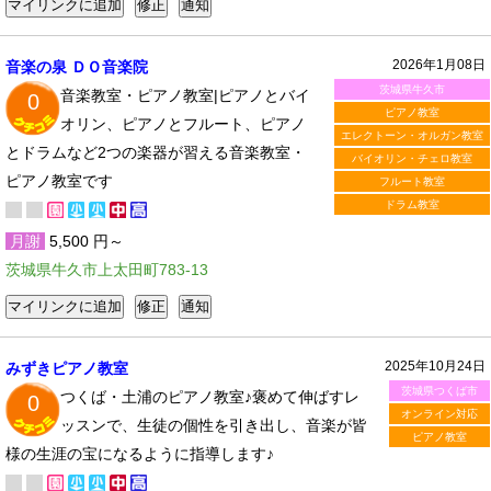
2026年1月08日
音楽の泉 ＤＯ音楽院
茨城県牛久市
音楽教室・ピアノ教室|ピアノとバイ
0
ピアノ教室
オリン、ピアノとフルート、ピアノ
エレクトーン・オルガン教室
とドラムなど2つの楽器が習える音楽教室・
バイオリン・チェロ教室
ピアノ教室です
フルート教室
ドラム教室
月謝
5,500 円～
茨城県牛久市上太田町783-13
2025年10月24日
みずきピアノ教室
茨城県つくば市
つくば・土浦のピアノ教室♪褒めて伸ばすレ
0
オンライン対応
ッスンで、生徒の個性を引き出し、音楽が皆
ピアノ教室
様の生涯の宝になるように指導します♪