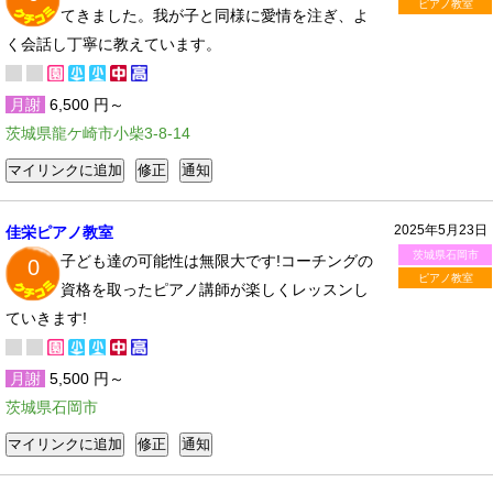
ピアノ教室
てきました。我が子と同様に愛情を注ぎ、よ
く会話し丁寧に教えています。
月謝
6,500 円～
茨城県龍ケ崎市小柴3-8-14
2025年5月23日
佳栄ピアノ教室
茨城県石岡市
子ども達の可能性は無限大です!コーチングの
0
ピアノ教室
資格を取ったピアノ講師が楽しくレッスンし
ていきます!
月謝
5,500 円～
茨城県石岡市