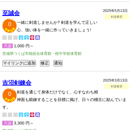
2025年5月13日
至誠会
剣道教室
一緒に剣道しませんか? 剣道を学んで正しい
0
心、強い体を一緒に作っていきましょう!
月謝
1,000 円～
茨城県つくば市桜総合体育館・桜中学校体育館
2025年3月13日
吉沼剣錬会
剣道教室
剣道を通じて身体だけでなく、心すなわち精
0
神面も鍛錬することを目標に掲げ、日々の稽古に励んでいま
す。
月謝
3,300 円～