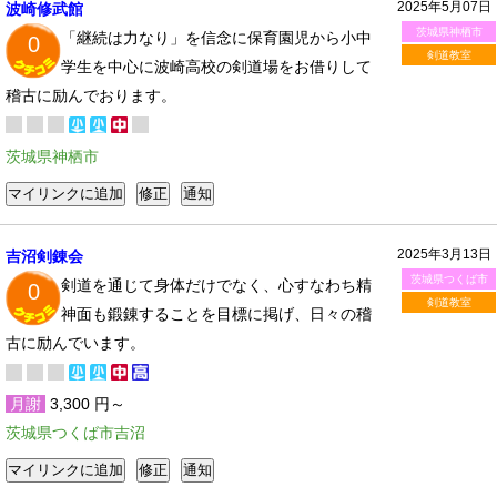
2025年5月07日
波崎修武館
茨城県神栖市
「継続は力なり」を信念に保育園児から小中
0
剣道教室
学生を中心に波崎高校の剣道場をお借りして
稽古に励んでおります。
茨城県神栖市
2025年3月13日
吉沼剣錬会
茨城県つくば市
剣道を通じて身体だけでなく、心すなわち精
0
剣道教室
神面も鍛錬することを目標に掲げ、日々の稽
古に励んでいます。
月謝
3,300 円～
茨城県つくば市吉沼