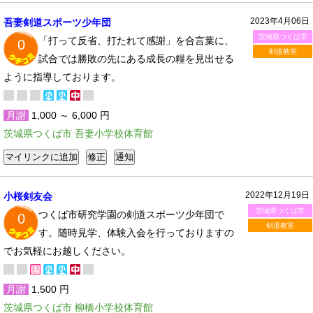
2023年4月06日
吾妻剣道スポーツ少年団
茨城県つくば市
「打って反省、打たれて感謝」を合言葉に、
0
剣道教室
試合では勝敗の先にある成長の糧を見出せる
ように指導しております。
月謝
1,000 ～ 6,000 円
茨城県つくば市 吾妻小学校体育館
2022年12月19日
小桜剣友会
茨城県つくば市
つくば市研究学園の剣道スポーツ少年団で
0
剣道教室
す。随時見学、体験入会を行っておりますの
でお気軽にお越しください。
月謝
1,500 円
茨城県つくば市 柳橋小学校体育館