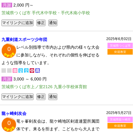
月謝
2,000 円～
茨城県つくば市 手代木中学校・手代木南小学校
2025年6月02日
九重剣道スポーツ少年団
茨城県つくば市
レベル別指導で市内および県内の様々な大会
0
剣道教室
に参加しながら、それぞれの個性を伸ばせる
ような指導をしています。
月謝
3,000 ～ 6,000 円
茨城県つくば市上ノ室2126 九重小学校体育館
2025年5月27日
龍ヶ崎剣友会
茨城県龍ケ崎市
竜ヶ峯剣友会は、龍ケ崎地区剣道連盟所属団
0
剣道教室
体です。来るを拒まず、こどもから大人まで