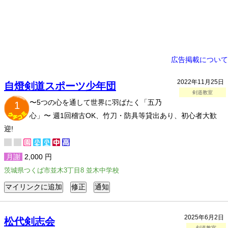
広告掲載について
2022年11月25日
自燈剣道スポーツ少年団
剣道教室
〜5つの心を通して世界に羽ばたく「五乃
1
心」​〜 週1回稽古OK、竹刀・防具等貸出あり、初心者大歓
迎!
月謝
2,000 円
茨城県つくば市並木3丁目8 並木中学校
2025年6月2日
松代剣志会
剣道教室