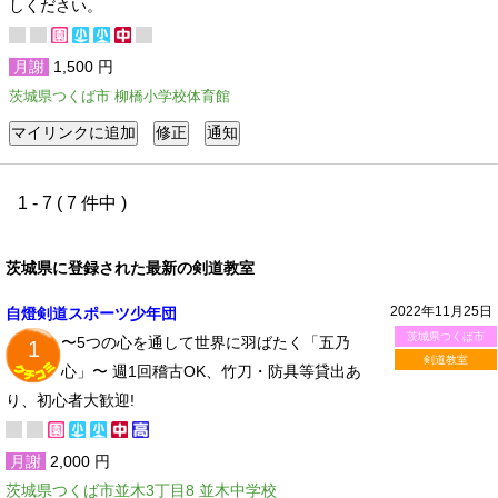
しください。
月謝
1,500 円
茨城県つくば市 柳橋小学校体育館
1 - 7 ( 7 件中 )
茨城県に登録された最新の剣道教室
2022年11月25日
自燈剣道スポーツ少年団
茨城県つくば市
〜5つの心を通して世界に羽ばたく「五乃
1
剣道教室
心」​〜 週1回稽古OK、竹刀・防具等貸出あ
り、初心者大歓迎!
月謝
2,000 円
茨城県つくば市並木3丁目8 並木中学校