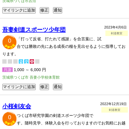
茨城県つくば市吉沼
2023年4月6日
吾妻剣道スポーツ少年団
剣道教室
「打って反省、打たれて感謝」を合言葉に、試
0
合では勝敗の先にある成長の糧を見出せるように指導してお
ります。
月謝
1,000 ～ 6,000 円
茨城県つくば市 吾妻小学校体育館
2022年12月19日
小桜剣友会
剣道教室
つくば市研究学園の剣道スポーツ少年団で
0
す。随時見学、体験入会を行っておりますのでお気軽にお越