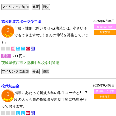
2025年6月04日
協和剣道スポーツ少年団
茨城県筑西市
年齢・性別は問いません(幼児OK)。小さい子
0
剣道教室
でもできます!!たくさんの仲間を募集していま
す。
月謝
500 円～
茨城県筑西市立協和中学校柔剣道場
2025年6月02日
松代剣志会
茨城県つくば市
指導にあたって筑波大学の学生コーチと3～7
0
剣道教室
段の大人会員の指導員が懇切丁寧に指導を行
っております。