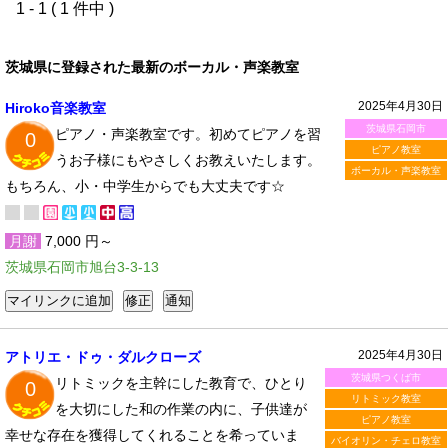
1 - 1 ( 1 件中 )
茨城県に登録された最新のボーカル・声楽教室
2025年4月30日
Hiroko音楽教室
茨城県石岡市
ピアノ・声楽教室です。初めてピアノを習
0
ピアノ教室
うお子様にもやさしくお教えいたします。
ボーカル・声楽教室
もちろん、小・中学生からでも大丈夫です☆
月謝
7,000 円～
茨城県石岡市旭台3-3-13
2025年4月30日
アトリエ・ドゥ・ダルクローズ
茨城県つくば市
リトミックを主幹にした教育で、ひとり
0
リトミック教室
を大切にした和の作業の内に、子供達が
ピアノ教室
幸せな存在を獲得してくれることを希っていま
バイオリン・チェロ教室