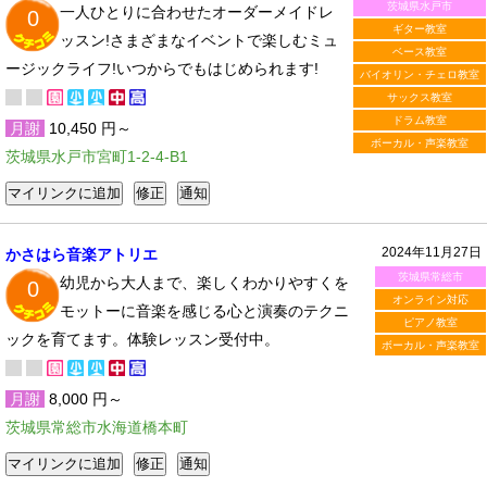
茨城県水戸市
一人ひとりに合わせたオーダーメイドレ
0
ギター教室
ッスン!さまざまなイベントで楽しむミュ
ベース教室
ージックライフ!いつからでもはじめられます!
バイオリン・チェロ教室
サックス教室
ドラム教室
月謝
10,450 円～
ボーカル・声楽教室
茨城県水戸市宮町1-2-4-B1
2024年11月27日
かさはら音楽アトリエ
茨城県常総市
幼児から大人まで、楽しくわかりやすくを
0
オンライン対応
モットーに音楽を感じる心と演奏のテクニ
ピアノ教室
ックを育てます。体験レッスン受付中。
ボーカル・声楽教室
月謝
8,000 円～
茨城県常総市水海道橋本町