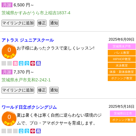
月謝
6,500 円～
茨城県かすみがうら市上稲吉1837-4
2025年6月09日
アトラス ジュニアスクール
茨城県水戸市
お子様にあったクラスで楽しくレッスン!
0
バレエ教室
HIPHOP教室
水泳教室
月謝
7,370 円～
体操・新体操教室
ボクシング教室
茨城県水戸市見和2-242-1
2025年5月16日
ワールド日立ボクシングジム
茨城県日立市
夏は暑く冬は寒く自然に逆らわない環境のジ
0
ボクシング教室
ムで、プロ・アマボクサーを育成します。