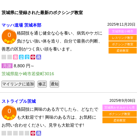
茨城県に登録された最新のボクシング教室
2025年11月20日
マッハ道場 茨城本部
茨城県龍ケ崎市
格闘技を通じ健全な心を養い、病気やケガに
0
レスリング教室
負けない強い体を造り、自分で最善の判断、
ボクシング教室
善悪の区別がつく良い頭を養います。
柔術教室
月謝
8,800 円～
茨城県龍ケ崎市若柴町3016
2025年9月08日
ストライプル茨城
茨城県かすみがうら市
格闘技に興味のある方でしたら、どなたで
0
ボクシング教室
も大歓迎です! 興味のある方は、お気軽に
柔術教室
お問い合わせください。見学も大歓迎です!