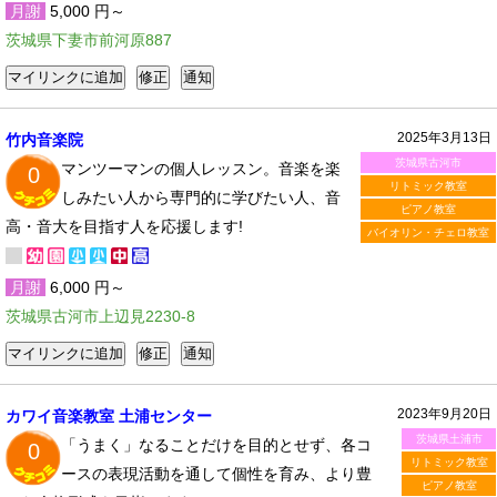
月謝
5,000 円～
茨城県下妻市前河原887
2025年3月13日
竹内音楽院
茨城県古河市
マンツーマンの個人レッスン。音楽を楽
0
リトミック教室
しみたい人から専門的に学びたい人、音
ピアノ教室
高・音大を目指す人を応援します!
バイオリン・チェロ教室
月謝
6,000 円～
茨城県古河市上辺見2230-8
2023年9月20日
カワイ音楽教室 土浦センター
茨城県土浦市
「うまく」なることだけを目的とせず、各コ
0
リトミック教室
ースの表現活動を通して個性を育み、より豊
ピアノ教室